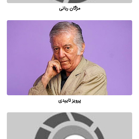
مژگان ربانی
پرویز تاییدی