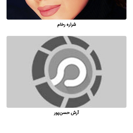
شراره رخام
آرش حسن‌پور