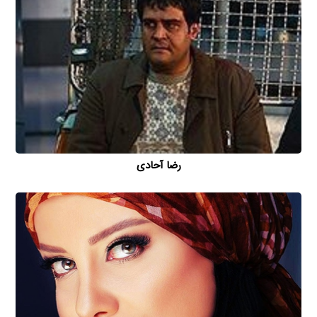
رضا آحادی