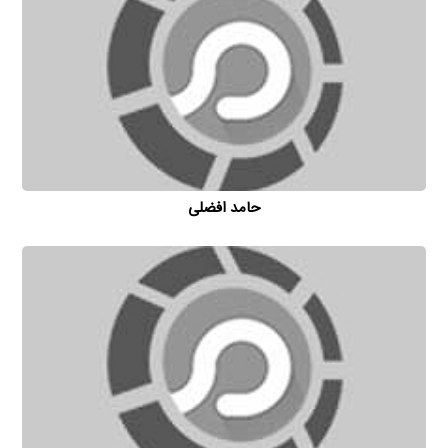
حامد افضلی