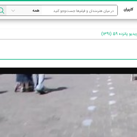
کاربران
 پانزده 59 (1391)