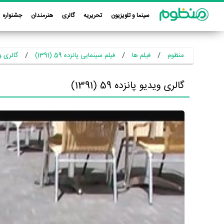
سینما و تلویزیون
تحریریه
گالری
هنرمندان
جشنواره
منظوم
فیلم ها
فیلم سینمایی پانزده 59 (1391)
گالری ویدیو
گالری ویدیو پانزده 59 (1391)