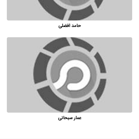
حامد افضلی
عمار سبحانی