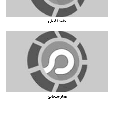
حامد افضلی
عمار سبحانی