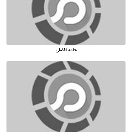
حامد افضلی