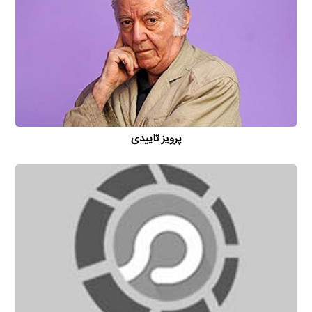
پرویز تاییدی