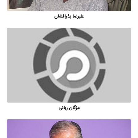
علیرضا بذرافشان
مژگان ربانی