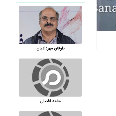
طوفان مهردادیان
حامد افضلی