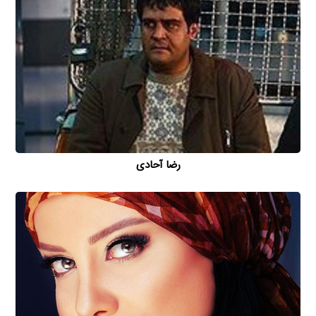
رضا آحادی