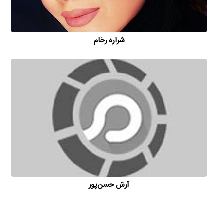
شراره رخام
آرش حسن‌پور