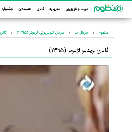
سینما و تلویزیون
تحریریه
گالری
هنرمندان
جشنواره
منظوم
سریال ها
سریال تلویزیونی لژیونر (1395)
گالری 
گالری ویدیو لژیونر (1395)