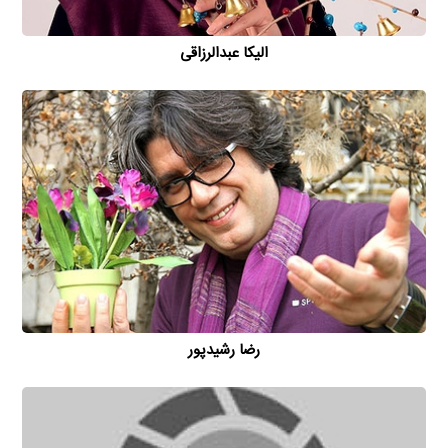
الیکا عبدالرزاقی
رضا رشیدپور