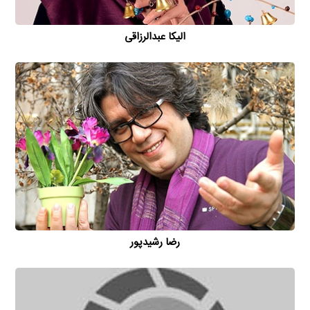
الیکا عبدالرزاقی
رضا رشیدپور