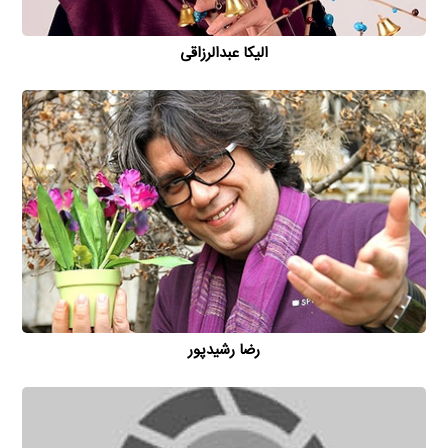
الیکا عبدالرزاقی
رضا رشیدپور