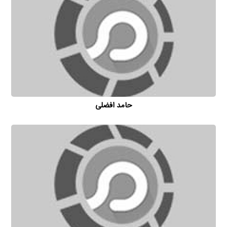
حامد افضلی