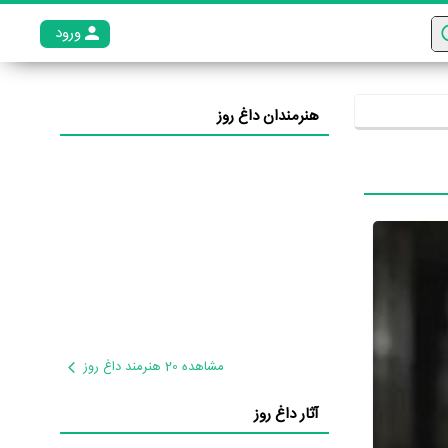
ورود
عضو م
هنرمندان داغ روز
مشاهده 20 هنرمند داغ روز
آثار داغ روز