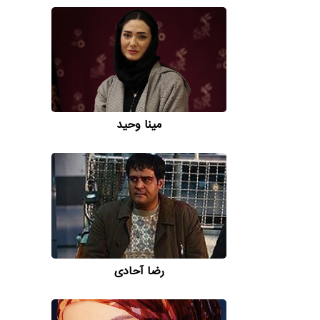
مینا وحید
رضا آحادی