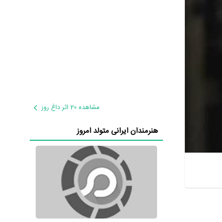
مشاهده 20 اثر داغ روز
هنرمندان ایرانی متولد امروز