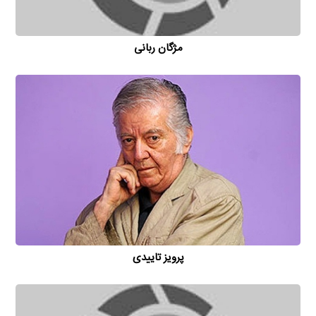
مژگان ربانی
پرویز تاییدی