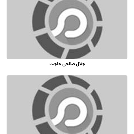
جلال صالحی حاجت