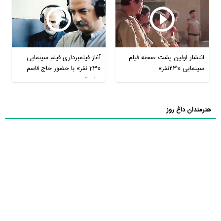
انتشار اولین پشت صحنه فیلم
آغاز فیلمبرداری فیلم سینمایی
سینمایی «۲۳نفر»
«23 نفر» با حضور حاج قاسم
سلیمانی
هنرمندان داغ روز