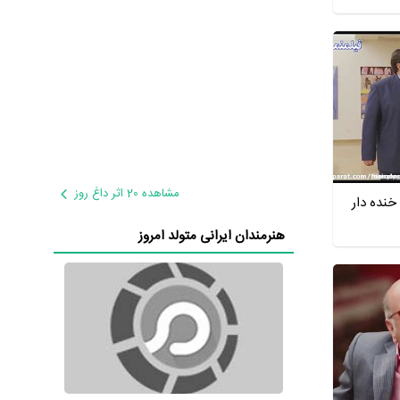
مشاهده 20 اثر داغ روز
نده دار
هنرمندان ایرانی متولد امروز