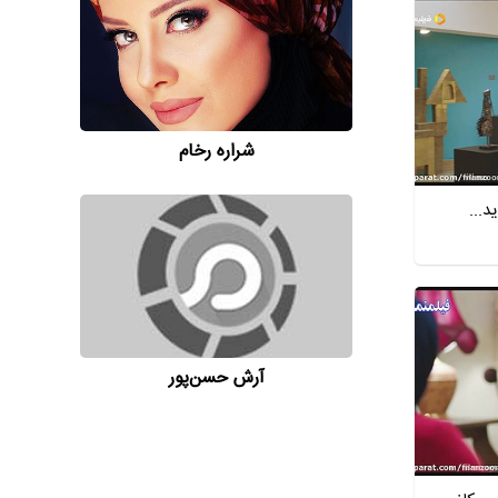
شراره رخام
آرش حسن‌پور