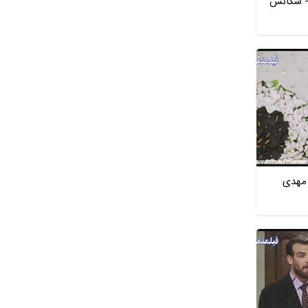
- سکانس
 مهدی