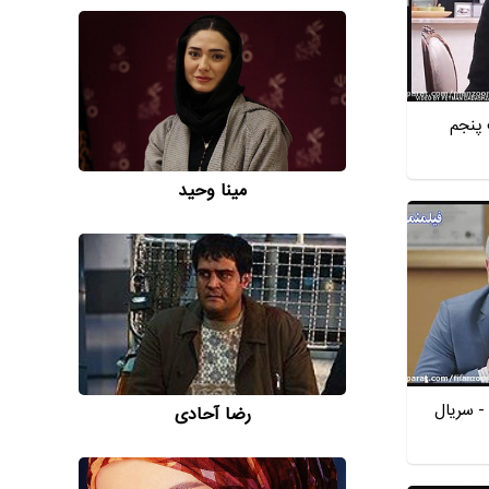
پنجم
مینا وحید
- سریال
رضا آحادی