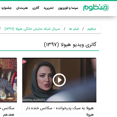
سینما و تلویزیون
تحریریه
گالری
هنرمندان
جشنواره
منظوم
فیلم ها
سریال شبکه نمایش خانگی هیولا (1397)
گالری ویدیو هیولا (1397)
هیولا به سبک پدرخوانده - سکانس خنده دار
سکانس خن
هیولا
هفدهم