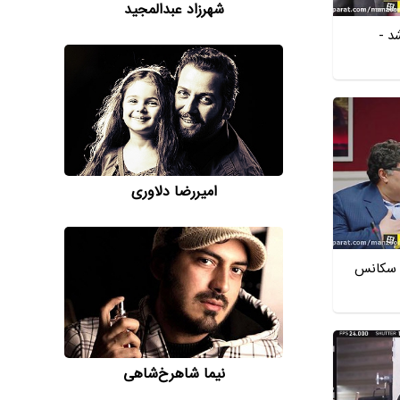
شهرزاد عبدالمجید
د -
امیررضا دلاوری
- سکانس
نیما شاهرخ‌شاهی