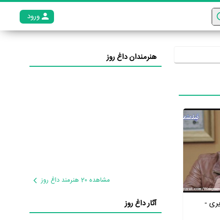
ورود
عضو م
هنرمندان داغ روز
مشاهده 20 هنرمند داغ روز
ری -
آثار داغ روز