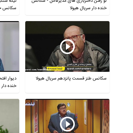
لو رفتن دختربازی های مدیرعامل - سکانس
تیکه سنگی
خنده دار سریال هیولا
سکانس خند
سکانس طنز قسمت پانزدهم سریال هیولا
دیوار اف
خنده دار 