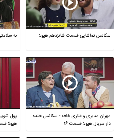
سکانس تماشایی قسمت شانزدهم هیولا
به سلامت
مهران مدیری و قناری خاف - سکانس خنده
پول شویی
دار سریال هیولا قسمت 16
هیولا قس