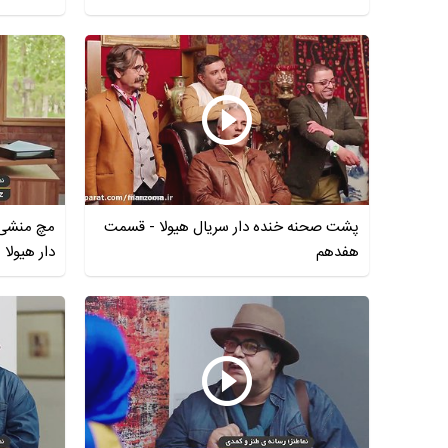
پشت صحنه خنده دار سریال هیولا - قسمت
مچ منشی 
هفدهم
دار هیولا