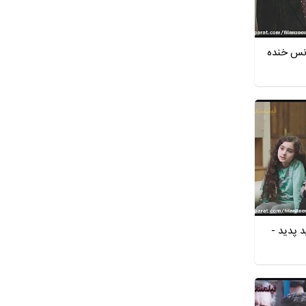
انس خنده
 پدید -