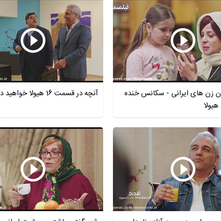
ن زن های ایرانی - سکانس خنده
آنچه در قسمت 16 هیولا خواهید دید...
هیولا