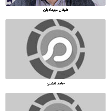
طوفان مهردادیان
حامد افضلی