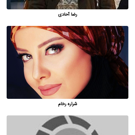
رضا آحادی
شراره رخام