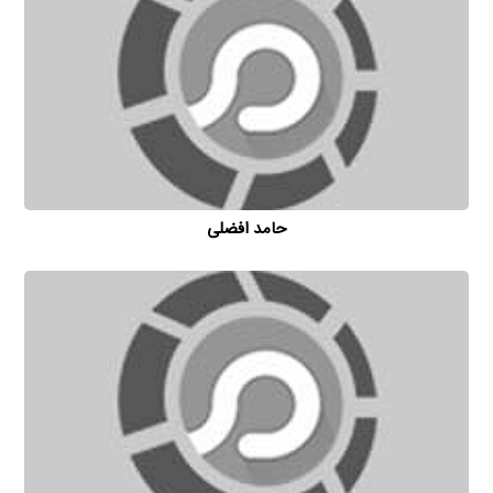
حامد افضلی