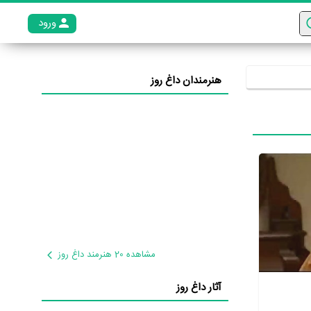
ورود
عضو م
هنرمندان داغ روز
مشاهده 20 هنرمند داغ روز
آثار داغ روز