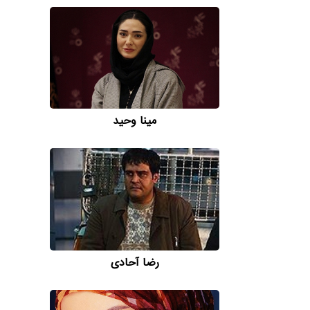
مینا وحید
رضا آحادی