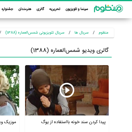
سینما و تلویزیون
تحریریه
گالری
هنرمندان
جشنواره
منظوم
سریال ها
سریال تلویزیونی شمس‌العماره (1388)
گالری ویدیو شمس‌العماره (1388)
پیدا کردن سند خونه بااستفاده از یوگ
موزیک وی