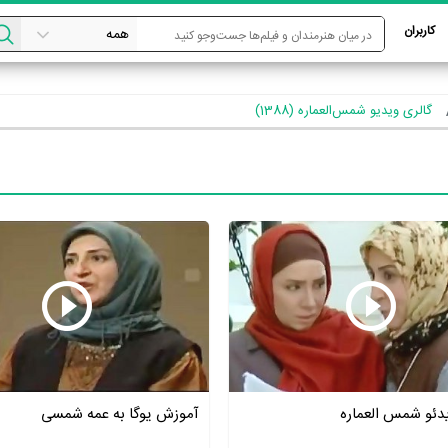
کاربران
گالری ویدیو شمس‌العماره (1388)
دئو شمس العماره
آموزش یوگا به عمه شمسی