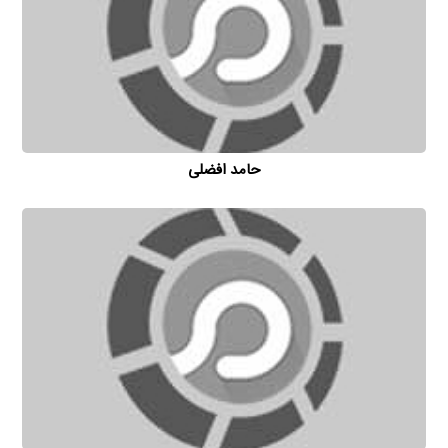
حامد افضلی