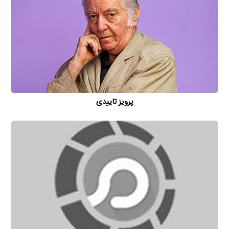
پرویز تاییدی