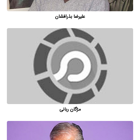
علیرضا بذرافشان
مژگان ربانی