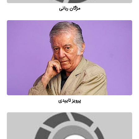
مژگان ربانی
پرویز تاییدی