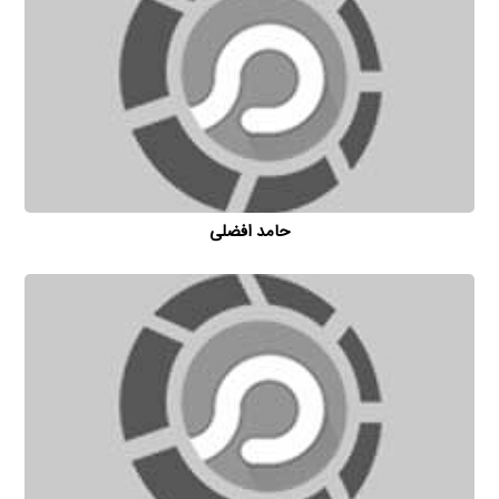
حامد افضلی