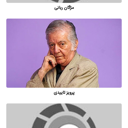
مژگان ربانی
پرویز تاییدی