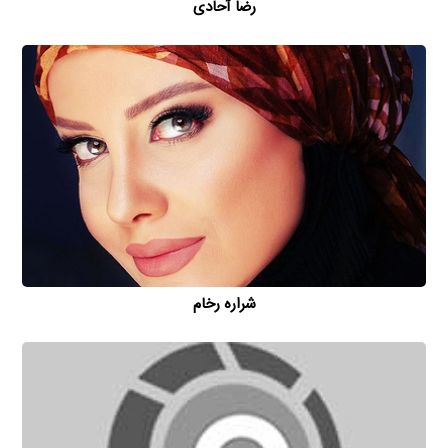
رضا آحادی
شراره رخام