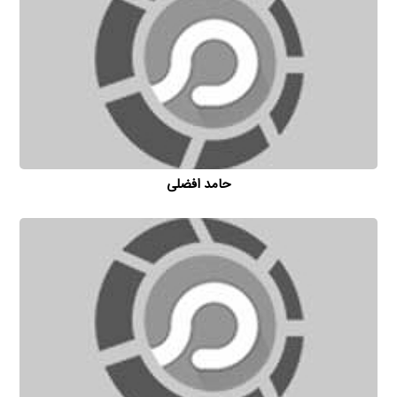
حامد افضلی