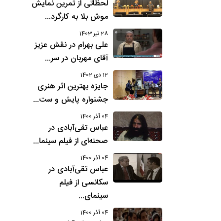
لحظاتی از تمرین نمایش
موش بلا به کارگرد...
28 تیر 1403
علی بهرام در نقش عزیز
آقای مهربان در سر...
12 دی 1402
جایزه بهترین اثر هنری
جشنواره پایش و ست...
04 آذر 1400
عباس تقی‌آبادی در
صحنه‌ای از فیلم سینما...
04 آذر 1400
عباس تقی‌آبادی در
سکانسی از فیلم
سینمای...
04 آذر 1400