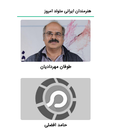
هنرمندان ایرانی متولد امروز
طوفان مهردادیان
حامد افضلی