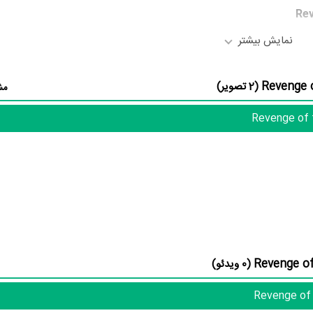
نمایش بیشتر
Jason B
در نقش Eddy،
Carlo Marks
در نقش Chris،
Amber Borycki
(2 تصویر)
مش
در نقش Spinks به ایفای نقش و بازیگری پرداخته‌اند. د
یک اثر پربازیگر عنوان کرد. از این‌لحاظ کارگردانی فیلم Revenge of the Boarding School Dropouts باتوجه به بازی گرفتن از ا
David Mitch
Juan Riedinger
در نقش K-Dog،
Kyle Labine
در نقش ikey
(0 ویدئو)