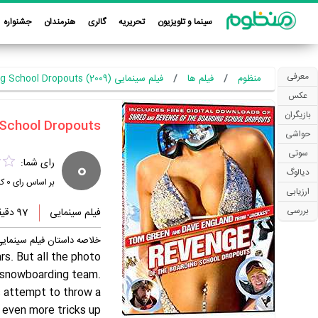
سینما و تلویزیون
تحریریه
گالری
هنرمندان
جشنواره
معرفی
منظوم
فیلم ها
فیلم سینمایی Revenge of the Boarding School Dropouts (2009)
عکس
بازیگران
حواشی
سوتی
0
رای شما:
دیالوگ
بر اساس رای
0
کا
ارزیابی
بررسی
فیلم سینمایی
97 دقیقه
خلاصه داستان فیلم سینمایی nge of the Boarding School Dropouts
rs. But all the photo
ir snowboarding team.
s attempt to throw a
e even more tricks up