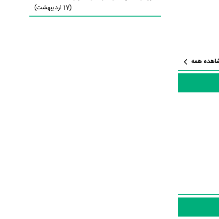
(17 اردیبهشت)
در
اهده همه
ر فیلم Revenge of the
Boarding School Dropouts حدود 10 بازیگر جلوی دوربین رفته‌اند که از نظر تعداد بازیگران می‌توان Revenge of the Boarding School Dropouts را
ین تعداد بازیگر و
به‌عنوان کارگردان و به‌عنوان بازیگردان و همچنین تیم بازیگری Revenge of
M و