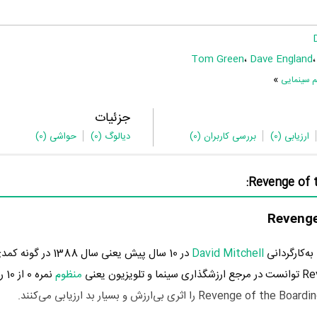
Tom Green
،
Dave England
»
م سینمایی
جزئیات
ارزیابی
(0)
بررسی کاربران
(0)
دیالوگ
(0)
حواشی
(0)
David Mitchell
در 10 سال پیش یعنی سال 388
منظوم
نمر