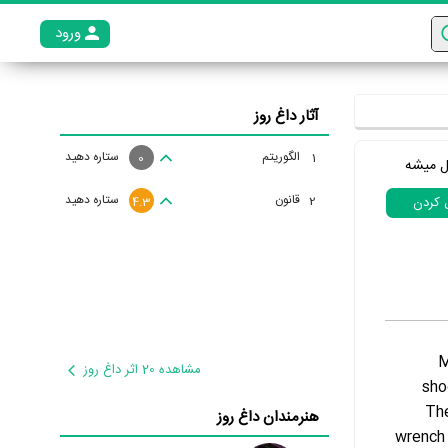
ورود
عضو م
آثار داغ روز
الگوریتم
ستاره دهید
1
0
ل میشه
قانون
ستاره دهید
2
ل کردن
4.3
M
مشاهده 20 اثر داغ روز
sho
The
هنرمندان داغ روز
wrench 