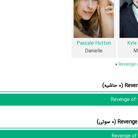
Dave E
و
Jason Bothe
.
،
Carlo Marks
،
Ala
،
Amber Borycki
و
Pascale Hutton
را در این اثر تجربه کرده است. د
بازیگران Revenge of the Boarding School Dropouts نیز 45 ه
Green
Pascale Hutton
Kyle
Car
و
Shane Meier
،
Alain Chanoine
و
Kyle Labine
،
Juan Riedinger
و
Danielle
M
»
منظوم
یک صفحه 
منظوم
اطلاعات بسیاری توسط پژوهشگران و مردم ثب