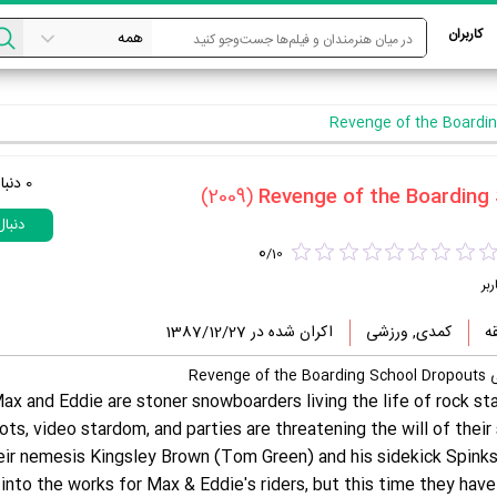
کاربران
0
دنبا
(2009)
دنبا
0
/
10
ربر
کمدی, ورزشی
اکران شده در 1387/12/27
Reve
ax and Eddie are stoner snowboarders living the life of rock sta
ots, video stardom, and parties are threatening the will of the
ir nemesis Kingsley Brown (Tom Green) and his sidekick Spink
into the works for Max & Eddie's riders, but this time they hav