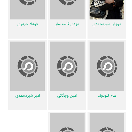
داستان زنده باد مرگ منتشر شده است، می‌خوانیم: «یک دانشجوی پزشکی
تصمیم می گیرد تحت تاثیر تماشای یک فیلم سینمایی، مرگ موقتی را تجربه
کند. از آنجا که او برای انجام اینکار نیاز به کمک دوستانش دارد، تلاش می کند
مرجان شیرمحمدی
مهدی کاسه ساز
فرهاد حیدری
آن ها را نیز برای انجام این آزمایش ترغیب کند. دوستان او در ابتدا زیاد به
امنیت این جریان اعتقاد ندارند، اما پس از اینکه روی یک نفر داوطلب امتحان
می کنند و جواب می گیرند، جرات پیدا می کنند که خودشان نیز تجربه کنند. در
نهایت در یکی از این مرگ های موقتی، یکی از آن ها به زندگی باز نمی گردد،
آن ها جسد را رها می کنند و می روند، حالا سر و کله ی یک کارگاه به قصه باز
می شود که باید پرده از این معمای عجیب بر دارد.»
فیلم زنده باد مرگ و کارنامه فعالیت کارگردان و بازیگران
سام کبودوند
امین وجگانی
امیر شیرمحمدی
از نظر تاریخچه فعالیت کارگردان و بازیگران فیلم زنده باد مرگ نیز آمارها و نکات
جذابی را می‌توان بیان کرد. براساس آمارها فیلم زنده باد مرگ به طور متوسط
فعالیت 4ام بازیگران این اثر است. براساس امتیاز مردم فیلم زنده باد مرگ
بهترین اثر
مرجان شیرمحمدی
و
مهدی کاسه ساز
در حرفه بازیگری محسوب