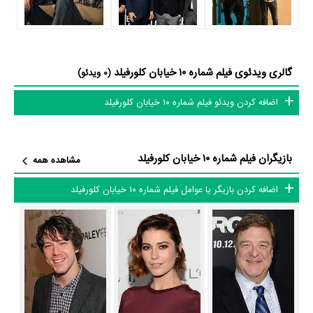
از محتوا و داستان فیلم شماره ۱۰ خیابان کلورفیلد چقدر اطلاع دارید؟ فیلم‌نامه
شماره ۱۰ خیابان کلورفیلد توسط
جاش کمپبل
و
Matthew Stuecken
نوشته
شده است.
گالری ویدئوی فیلم شماره ۱۰ خیابان کلورفیلد
(0 ویدئو)
در خلاصه داستانی که یا از سوی تیم رسانه‌ای اثر و یا توسط دیگر رسانه‌ها درباره
داستان شماره ۱۰ خیابان کلورفیلد منتشر شده است، می‌خوانیم: ««میشل» که
اضافه کردن ویدئو فیلم شماره ۱۰ خیابان کلورفیلد
بعد از مشاجره با نامزدش خانه را ترک کرده با ماشین دچار سانحه میشود.روز
بعد در اتاقی دربسته به هوش می آید در حالی که مرد فربهی که خود را هوارد
بازیگران فیلم شماره ۱۰ خیابان کلورفیلد
می نامد ادعا دارد کره زمین مورد حمله موجودات فضایی قرار گرفته و او میشل
مشاهده همه
را از مرگ نجات داده است.بعد از دیدن امت که بازمانده دیگری است کمی از
اضافه کردن بازیگر یا عوامل فیلم شماره ۱۰ خیابان کلورفیلد
تردیدهای میشل کاسته میشود اما وقایع بعدی به بحرانی غیرقابل کنترل ختم
میشود.»
فیلم شماره ۱۰ خیابان کلورفیلد و کارنامه فعالیت کارگردان و بازیگران
از نظر تاریخچه فعالیت کارگردان و بازیگران فیلم شماره ۱۰ خیابان کلورفیلد نیز
آمارها و نکات جذابی را می‌توان بیان کرد. براساس آمارها فیلم شماره ۱۰ خیابان