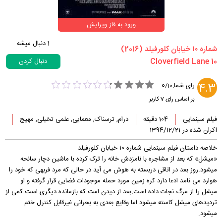
ورود به فاز ویرایش
1
دنبال میشه
‏شماره ۱۰ خیابان کلورفیلد‏ (2016)
دنبال کردن
0
4.3
رای شما:
/
10
بر اساس رای
7
کاربر
فیلم سینمایی
104 دقیقه
درام, ترسناک, معمایی, علمی تخیلی, مهیج
اکران شده در 1394/12/21
خلاصه داستان فیلم سینمایی شماره ۱۰ خیابان کلورفیلد
«میشل» که بعد از مشاجره با نامزدش خانه را ترک کرده با ماشین دچار سانحه
میشود.روز بعد در اتاقی دربسته به هوش می آید در حالی که مرد فربهی که خود را
هوارد می نامد ادعا دارد کره زمین مورد حمله موجودات فضایی قرار گرفته و او
میشل را از مرگ نجات داده است.بعد از دیدن امت که بازمانده دیگری است کمی از
تردیدهای میشل کاسته میشود اما وقایع بعدی به بحرانی غیرقابل کنترل ختم
میشود.