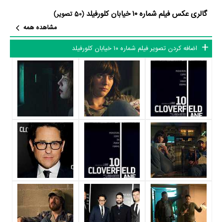
گالری عکس فیلم شماره ۱۰ خیابان کلورفیلد
بازیگران فیلم شماره ۱۰ خیابان کلورفیلد چه کسانی هستند؟ در شماره ۱۰ خیابان
(50 تصویر)
مشاهده همه
کلورفیلد بازیگرانی چون
جان گودمن
در نقش Howard،
مری الیزابت وینستد
در نقش Michelle،
جان گالاگر جونیور
در نقش Emmett،
Douglas M.
اضافه کردن تصویر فیلم شماره ۱۰ خیابان کلورفیلد
Griffin
در نقش Driver،
سوزان کرایر
در نقش Woman،
بردلی کوپر
در نقش
Ben (voice) و
Sumalee Montano
در نقش Voice on Radio (voice)
به ایفای نقش و بازیگری پرداخته‌اند. در فیلم شماره ۱۰ خیابان کلورفیلد حدود 7
بازیگر جلوی دوربین رفته‌اند که از نظر تعداد بازیگران می‌توان شماره ۱۰ خیابان
کلورفیلد را یک اثر کم‌بازیگر و با تعداد شخصیت‌های داستانی کم عنوان کرد.
متوسط سن بازیگران شماره ۱۰ خیابان کلورفیلد براساس میزان سنی که از آنها
در دایرةالمعارف آنلاین سینما و تلویزیون یعنی
منظوم
ثبت شده، 48 سال است
که نشان می‌دهد بازیگران شماره ۱۰ خیابان کلورفیلد عمدتا از میانسالان هستند.
داستان فیلم شماره ۱۰ خیابان کلورفیلد