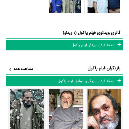
چرخه زندگی روزمره اش تغییر کرده، اما روزی از تلاقی دو سرنوشت، طبیعت به
او نشان می دهد که می تواند بیشتر از آنچه که فکر می کند خودش را ثابت
کند. »
گالری ویدئوی فیلم پاکول
(0 ویدئو)
فیلم پاکول و کارنامه فعالیت کارگردان و بازیگران
اضافه کردن ویدئو فیلم پاکول
از نظر تاریخچه فعالیت کارگردان و بازیگران فیلم پاکول نیز آمارها و نکات جذابی
را می‌توان بیان کرد. براساس آمارها فیلم پاکول به طور متوسط فعالیت 17ام
بازیگران این اثر است. براساس امتیاز مردم فیلم پاکول بهترین اثر
اسدالله یکتا
،
بازیگران فیلم پاکول
مشاهده همه
نادر فلاح
،
سیروس همتی
،
افسانه بایگان
،
صحرا اسداللهی
،
رضا اخلاقی‌راد
،
مهیار
اضافه کردن بازیگر یا عوامل فیلم پاکول
راحت‌طلب
،
متین حیدرنیا
،
حنانه آجرلو
و
جواد شعبانی
و یکی از 4 اثر شاخص
مهیار راحت‌طلب
و
حنانه آجرلو
در حرفه بازیگری محسوب می‌شود.
همچنین براساس امتیاز مردم فیلم پاکول بدترین اثر
جواد شعبانی
در حرفه
بازیگری محسوب می‌شود.
7 تن از بازیگران پاکول، اولین فعالیت جدی بازیگری خود را در این اثر تجربه
کرده‌اند، در واقع در پاکول 7 فیلم اولی بوده‌اند:
علی شریفی
،
لیلا فرداد
،
آزاده