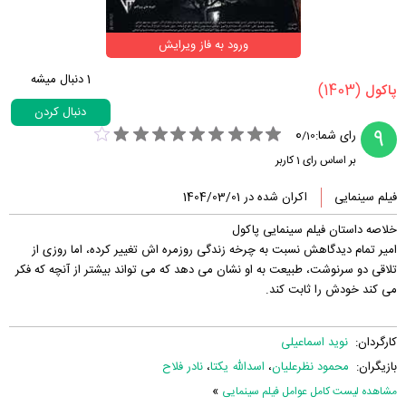
ورود به فاز ویرایش
1
دنبال میشه
(1403)
‏پاکول‏
دنبال کردن
0
9
رای شما:
/
10
بر اساس رای
1
کاربر
فیلم سینمایی
اکران شده در 1404/03/01
خلاصه داستان فیلم سینمایی پاکول
امیر تمام دیدگاهش نسبت به چرخه زندگی روزمره اش تغییر کرده، اما روزی از
تلاقی دو سرنوشت، طبیعت به او نشان می دهد که می تواند بیشتر از آنچه که فکر
می کند خودش را ثابت کند.
کارگردان:
نوید اسماعیلی
بازیگران:
محمود نظرعلیان
،
اسدالله یکتا
،
نادر فلاح
»
مشاهده لیست کامل عوامل فیلم سینمایی