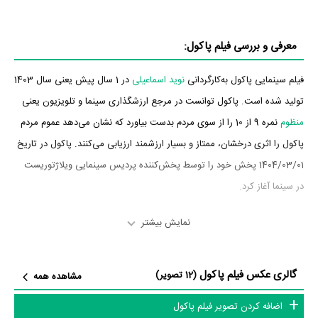
معرفی و بررسی فیلم پاکول:
فیلم سینمایی پاکول به‌کارگردانی
نوید اسماعیلی
در 1 سال پیش یعنی سال 1403
تولید شده است. پاکول توانست در مرجع ارزشگذاری سینما و تلویزیون یعنی
منظوم
نمره 9 از 10 را از سوی مردم بدست بیاورد که نشان می‌دهد عموم مردم
پاکول را اثری درخشان، ممتاز و بسیار ارزشمند ارزیابی می‌کنند. پاکول در تاریخ
1404/03/01 پخش خود را توسط پخش‌کننده پردیس سینمایی ویلاژتوریست
در سینما آغاز کرد.
بازیگران فیلم پاکول
نمایش بیشتر
بازیگران فیلم پاکول چه کسانی هستند؟ در پاکول بازیگرانی چون
محمود
گالری عکس فیلم پاکول
نظرعلیان
،
اسدالله یکتا
،
نادر فلاح
،
سیروس همتی
،
علیرضا مهران
،
افسانه بایگان
(12 تصویر)
مشاهده همه
و
توماج دانش‌بهزادی
به ایفای نقش و بازیگری پرداخته‌اند. در فیلم پاکول حدود
اضافه کردن تصویر فیلم پاکول
22 بازیگر جلوی دوربین رفته‌اند که از نظر تعداد بازیگران می‌توان پاکول را یک