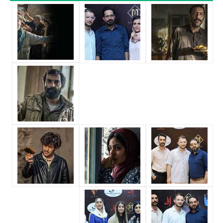
اثر پربازیگر عنوان کرد. از این‌لحاظ کارگردانی فیلم پاکول باتوجه به بازی گرفتن
از این تعداد بازیگر و مدیریت آنها کار بسیار دشواری بوده است؛ باید بررسی کرد
آیا
نوید اسماعیلی
به‌عنوان کارگردان و به‌عنوان بازیگردان و همچنین تیم بازیگری
پاکول توانسته‌اند در این زمینه موفق باشند و بازی‌های درخشانی را نمایش
دهند؟
از دیگر بازیگران فیلم پاکول می‌توان به
مریم فرجی
،
صحرا اسداللهی
،
رضا
اخلاقی‌راد
،
مهیار راحت‌طلب
،
متین حیدرنیا
،
حنانه آجرلو
،
آرمان میرزایی
و
علی
شریفی
اشاره کرد.
داستان فیلم پاکول
از محتوا و داستان فیلم پاکول چقدر اطلاع دارید؟ فیلم‌نامه پاکول توسط
وحید
اسماعیلی
و
امیر یوشی
نوشته شده است.
در خلاصه داستانی که یا از سوی تیم رسانه‌ای اثر و یا توسط دیگر رسانه‌ها درباره
داستان پاکول منتشر شده است، می‌خوانیم: «امیر تمام دیدگاهش نسبت به