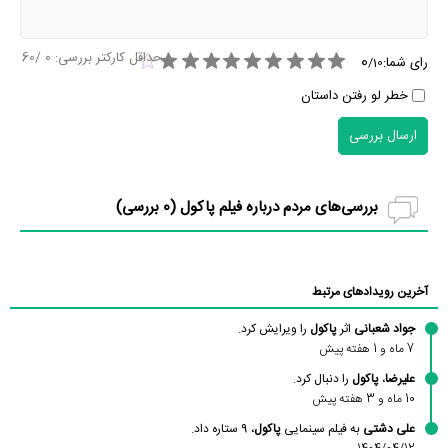
حداقل کارکتر بررسی:
0
/60
0
رای شما:
/
10
خطر لو رفتن داستان
ارسال بررسی
بررسی‌های مردم درباره فیلم پاکول (
0
بررسی)
آخرین رویدادهای مرتبط
جواد شعبانی
اثر
پاکول
را ویرایش کرد.
7 ماه و 1 هفته پیش
علیرضا
،
پاکول
را دنبال کرد.
10 ماه و 3 هفته پیش
علی دشتی
به فیلم سینمایی
پاکول
، 9 ستاره داد.