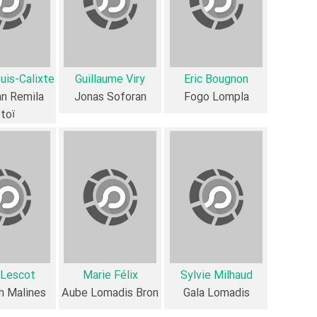
مرتبط فیلم Time Has Come عبارت است از: .
فیلم Time Has Come و کارنامه فعالیت کارگردان و بازیگران
uis-Calixte
Guillaume Viry
Eric Bougnon
n Remila
Jonas Soforan
Fogo Lompla
طور متوسط فعالیت 1ام بازیگران این اثر است.
toï
5 تن از بازیگران Time Has Come، اولین فعالیت جدی بازیگری خود را در این اثر تجربه کرده‌اند، در واقع در Time Has Come 5 فیلم اولی بوده‌اند:
ugnon
،
Guillaume Viry
،
Jacques Buron
،
François Gamard
همچنین
Alain Guiraudie
کارگردان Time Has Come اولین همکاری خود با بازیگرانی چون
Donzelli
بازیگر با یکدیگر یک رابطه همکاری شکل گرفته که 45 همکاری برای اولین‌مرتبه در Time Has Come رخ داده است. مانند:
Pierre Louis-Calixte
،
Viry
و
Jean Dalric
،
Jacques Buron
.
Donzelli
 Lescot
Marie Félix
Sylvie Milhaud
عوامل فیلم Time Has Come
h Malines
Aube Lomadis Bron
Gala Lomadis