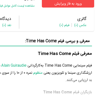
ورود به فاز ویرایش
مشاهده لیست کامل عوامل فیل
گالری
دیدگاه
عکس
(0)
فیلم
(0)
نقد
(0)
معرفی و بررسی فیلم Time Has Come:
معرفی فیلم Time Has Come
فیلم سینمایی Time Has Come به‌کارگردانی
Alain Guiraudie
ارزشگذاری سینما و تلویزیون یعنی
منظوم
بد ارزیابی می‌کنند.
بازیگران فیلم Time Has Come
بازیگران فیلم Time Has Come چه کسانی هستند؟ در Time Has Come بازیگرانی چون