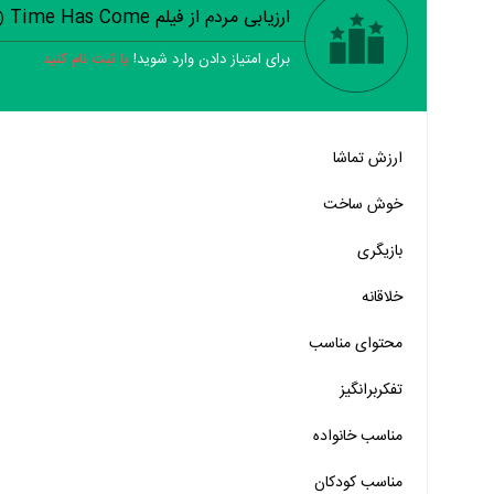
ارزیابی مردم از فیلم Time Has Come
(
برای امتیاز دادن وارد شوید!
یا ثبت نام کنید
خیر
تقریبا
بله
ارزش تماشا
خیر
تقریبا
بله
خوش ساخت
خیر
تقریبا
بله
بازیگری
خیر
تقریبا
بله
خلاقانه
خیر
تقریبا
بله
محتوای مناسب
خیر
تقریبا
بله
خیر
تقریبا
بله
تفکربرانگیز
خیر
تقریبا
بله
مناسب خانواده‌
مناسب کودکان