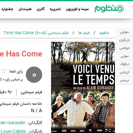
سینما و تلویزیون
تحریریه
گالری
هنرمندان
جشنواره
معرفی
منظوم
فیلم ها
فیلم سینمایی Time Has Come (2005)
بازیگران
حواشی
سوتی
دیالوگ
0
رای شما:
ارزیابی
بر اساس رای
0
کا
بررسی
فیلم سینمایی
92 دقیقه
خلاصه داستان فیلم سینمایی me Has Come
N / A
کارگردان:
lain Guiraudie
بازیگران:
 Louis-Calixte