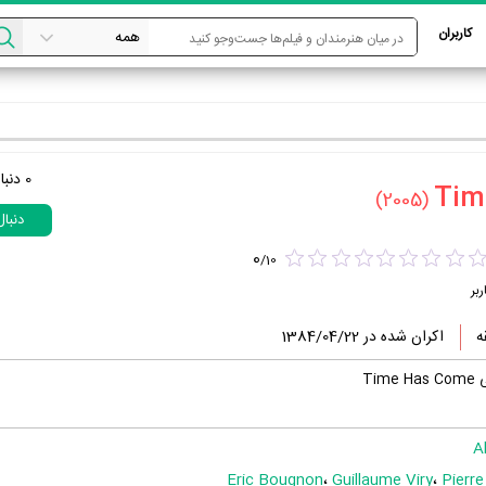
کاربران
0
دنبا
(2005)
دنبا
0
/
10
ربر
اکران شده در 1384/04/22
Ti
A
Eric Bougnon
،
Guillaume Viry
،
Pierre