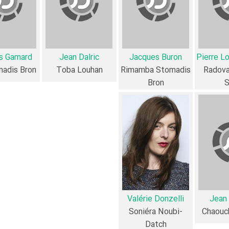
is Gamard
Jean Dalric
Jacques Buron
Pierre Lo
madis Bron
Toba Louhan
Rimamba Stomadis
Radova
Bron
S
Bo
و
Sylvie Milhaud
.
Jean Lescot
،
Marie Félix
،
Jean Dalric
و
Eric Bougnon
و
و
Sylvie Milhaud
،
François Gamard
و
Jean Lescot
،
Marie Félix
و
e
Valérie Donzelli
Jean
Soniéra Noubi-
Chaouc
Datch