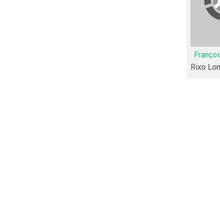
Franço
از نظر تاریخچه فعالیت کارگردان و بازیگران فیلم Time Has Come نیز آمارها و نکات جذابی را می‌توان بیان کرد. براساس آمارها فیلم Time Has Come به
Rixo Lo
Eric
Valérie
را در این اثر تجربه کرده است. در میان بازیگران Time Has Come نیز 45 همکاریِ اول رخ داده، به‌عبارت دیگر در این فیلم میان هر یک از 10
Guillaume
Valéri