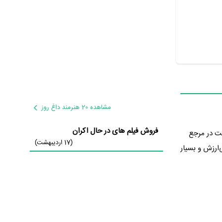
مشاهده 20 هنرمند داغ روز
فروش فیلم های در حال اکران
1 تولید شده است. Time Has Come توانست در مرجع
(17 اردیبهشت)
 نشان می‌دهد عموم مردم Time Has Come را اثری بی‌ارزش و بسیار
در