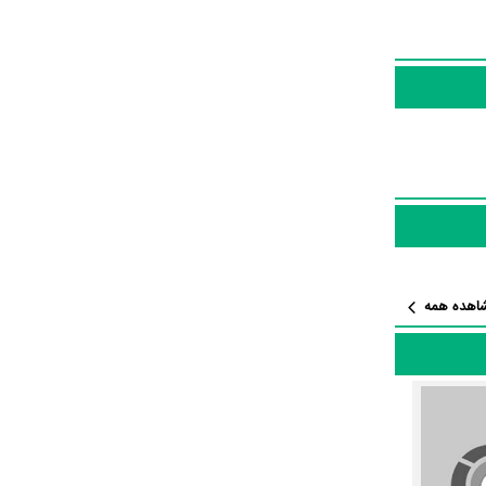
 ایفای نقش و
Time Ha حدود 10 بازیگر جلوی دوربین رفته‌اند که از نظر تعداد بازیگران می‌توان Time Has Come را یک اثر پربازیگر
وده است؛ باید بررسی
در این زمینه موفق باشند و بازی‌های
Valérie
اهده همه
نوشته شده
‌توان گفت آثار