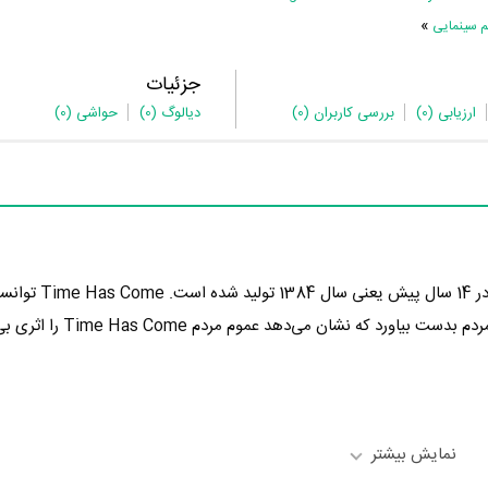
»
م سینمایی
جزئیات
ارزیابی
(0)
بررسی کاربران
(0)
دیالوگ
(0)
حواشی
(0)
در 14 سال پیش یعنی سال 384
نمره 0 از 10 را از سوی مردم بدست بیاورد که
نمایش بیشتر
Eric Bougnon
در نقش Fogo Lompla،
Guillaume Viry