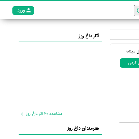
ورود
عضو م
آثار داغ روز
ل میشه
ل کردن
مشاهده 20 اثر داغ روز
هنرمندان داغ روز