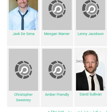
4 اثر شاخص
Aleksa Palladino
،
شنون وودوارد
و
Jack De Sena
در حرفه
بازیگری محسوب می‌شود.
براساس امتیاز مردم فیلم The Veil یکی از 4 اثر شاخص
Phil Joanou
در
حرفه کارگردانی محسوب می‌شود.
1 تن از بازیگران The Veil، اولین فعالیت جدی بازیگری خود را در این اثر
Jack De Sena
Meegan Warner
Lenny Jacobson
تجربه کرده است، در واقع در The Veil 1 فیلم اولی بوده است:
Lenny
.
Jacobson
همچنین
Phil Joanou
کارگردان The Veil اولین همکاری خود با بازیگرانی
چون
جسیکا آلبا
،
Lily Rabe
،
توماس جین
،
Aleksa Palladino
،
شنون
وودوارد
،
David
،
Jack De Sena
،
Meegan Warner
،
Reid Scott
Christopher Sweeney
،
Amber Friendly
،
Sullivan
و
Ivy George
را در
این اثر تجربه کرده است. در میان بازیگران The Veil نیز 77 همکاریِ اول رخ
داده، به‌عبارت دیگر در این فیلم میان هر یک از 13 بازیگر با یکدیگر یک رابطه
David Sullivan
Christopher
Amber Friendly
همکاری شکل گرفته که 77 همکاری برای اولین‌مرتبه در The Veil رخ داده
Sweeney
است. مانند:
جسیکا آلبا
و
Lily Rabe
،
توماس جین
و
Aleksa Palladino
،