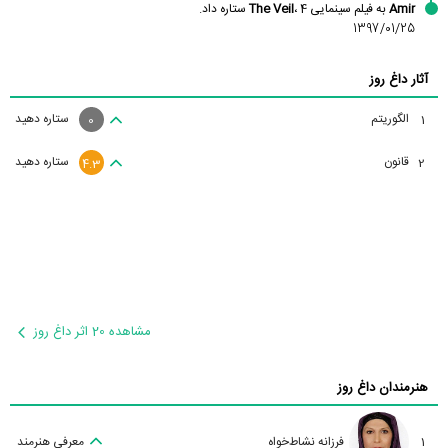
Amir
به فیلم سینمایی
، 4 ستاره داد.
The Veil
1397/01/25
آثار داغ روز
الگوریتم
ستاره دهید
1
0
قانون
ستاره دهید
2
4.3
مشاهده 20 اثر داغ روز
هنرمندان داغ روز
1
فرزانه نشاط‌خواه
معرفی هنرمند