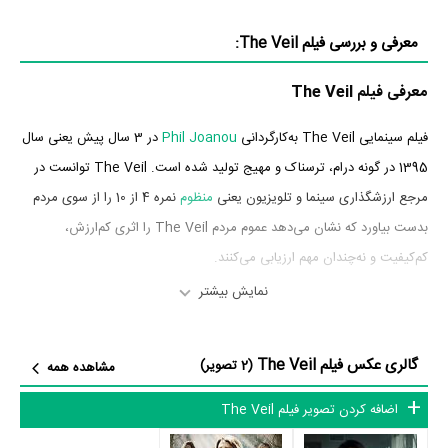
معرفی و بررسی فیلم The Veil:
معرفی فیلم The Veil
فیلم سینمایی The Veil به‌کارگردانی
Phil Joanou
در 3 سال پیش یعنی سال
1395 در گونه درام، ترسناک و مهیج تولید شده است. The Veil توانست در
مرجع ارزشگذاری سینما و تلویزیون یعنی
منظوم
نمره 4 از 10 را از سوی مردم
بدست بیاورد که نشان می‌دهد عموم مردم The Veil را اثری کم‌ارزش،
کم‌کیفیت و نه‌چندان مهم ارزیابی می‌کنند.
نمایش بیشتر
بازیگران فیلم The Veil
بازیگران فیلم The Veil چه کسانی هستند؟ در The Veil بازیگرانی چون
گالری عکس فیلم The Veil
(2 تصویر)
مشاهده همه
جسیکا آلبا
،
Lily Rabe
،
توماس جین
،
Aleksa Palladino
،
شنون وودوارد
،
اضافه کردن تصویر فیلم The Veil
Reid Scott
و
Lenny Jacobson
به ایفای نقش و بازیگری پرداخته‌اند. در
فیلم The Veil حدود 13 بازیگر جلوی دوربین رفته‌اند که از نظر تعداد بازیگران