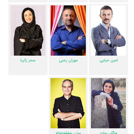
یکدیگر یک رابطه همکاری شکل گرفته که 15 همکاری برای اولین‌مرتبه در جانان
رخ داده است. مانند:
شهربانو موسوی
و
چنگیز وثوقی
،
شهربانو موسوی
و
سحر
زکریا
،
شهربانو موسوی
و
مژگان بیات
،
شهربانو موسوی
و
بیژن بنفشه‌خواه
،
پروانه
معصومی
و
امین حیایی
.
عوامل فیلم جانان
اگر از تصویربرداری فیلم جانان خوشتان آمده و یا دوستش ندارید، بهتر است
امین حیایی
مهران رجبی
سحر زکریا
بدانید مدیر فیلمبرداری آن
کامیار فاروقی
بوده است. اگر صدای جانان به‌گوشتان
نشسته و یا از آن ناراضی هستید، شما را با صدابردار فیلم جانان یعنی
محمود
سماک‌باشی
آشنا می‌کنیم.
کیوان ذوالفقاری
طراحی صحنه فیلم جانان را انجام
نموده و
کیوان ذوالفقاری
طراحی لباس فیلم جانان را انجام داده است.
سودابه
خسروی
چهره‌پردازی یا طراحی گریم فیلم جانان را برعهده داشت.
از دیگر عوامل اثر می‌توان به
بهزاد غلامی
دستیار اول کارگردان فیلم جانان،
اشاره کرد. در مجموع بیش از 18 نفر در تولید فیلم جانان نقش داشته‌اند و هر
یک از آنها در
منظوم
یک صفحه اختصاصی دارند.
مژگان بیات
بیژن بنفشه‌خواه