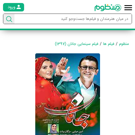
ورود
منظوم
فیلم ها
فیلم سینمایی جانان (1397)