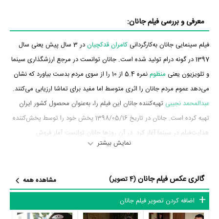
معرفی و بررسی فیلم جانان:
فیلم سینمایی جانان به‌کارگردانی
کامران قدکچیان
در 3 سال پیش یعنی سال
1397 در گونه درام تولید شده است. جانان توانست در مرجع ارزشگذاری سینما
و تلویزیون یعنی
منظوم
نمره 5.4 از 10 را از سوی مردم بدست بیاورد که نشان
می‌دهد عموم مردم جانان را اثری متوسط اما مفید برای تماشا ارزیابی می‌کنند.
عبدالمحمد نجیبی
تهیه‌کننده جانان این فیلم را، به‌عنوان محصول کشور ایران
تهیه کرده است. جانان در تاریخ 1398/05/16 پخش خود را توسط پخش‌کننده
هدایت‌فیلم در سینما آغاز کرد. در آن روزها جانان توانست آمار فروش
نمایش بیشتر
375،171،000 تومان را به ثبت برساند.
بازیگران فیلم جانان
گالری عکس فیلم جانان
(4 تصویر)
مشاهده همه
بازیگران فیلم جانان چه کسانی هستند؟ در جانان بازیگرانی چون
شهربانو
اضافه کردن تصویر فیلم جانان
موسوی
،
پروانه معصومی
،
چنگیز وثوقی
،
امین حیایی
،
مهران رجبی
،
سحر زکریا