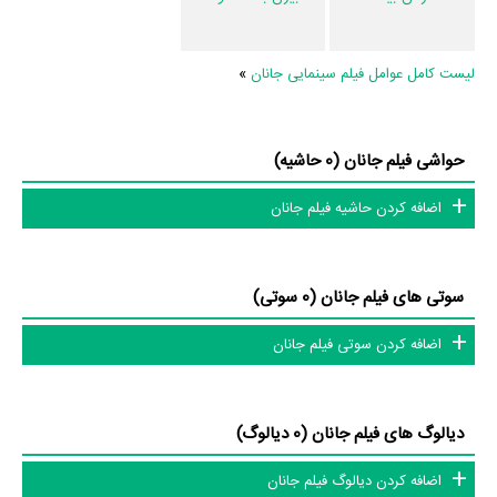
اطلاعات فیلم جانان
لیست کامل عوامل فیلم سینمایی جانان
»
همچنین در بخش بررسی فیلم جانان 19 نفر از میان مردم به نقد و تحلیل خود
از جانان پرداخته‌اند.
تاکنون در صفحه اختصاصی فیلم جانان در
منظوم
اطلاعات بسیاری توسط
حواشی فیلم جانان (0 حاشیه)
پژوهشگران و مردم ثبت شده است؛ در بخش گالری عکس و پوستر فیلم جانان
اضافه کردن حاشیه فیلم جانان
4 عدد، در بخش ویدئو و تیزر فیلم جانان 2 عدد، گردآوری و درج شده است.
همچنین تاکنون در بخش‌های حواشی فیلم جانان، دیالوگ برتر فیلم جانان،
سوتی فیلم جانان و نقد فیلم جانان هنوز موردی ثبت نشده است. قطعا ما و
سوتی های فیلم جانان (0 سوتی)
شما به این حد قانع نیستیم؛ باید به‌کمک علاقمندان فیلم، سریال و تئاتر، این
اضافه کردن سوتی فیلم جانان
دایرة‌المعارف آنلاین و بانک اطلاعات هنرمندان و آثار سینما، تلویزیون و تئاتر را
کامل و کامل‌تر کنیم.
دیالوگ های فیلم جانان (0 دیالوگ)
اضافه کردن دیالوگ فیلم جانان