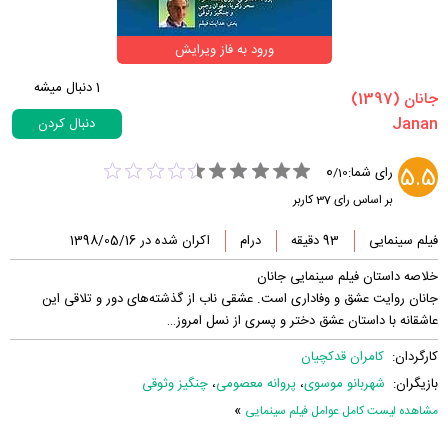
ورود به فاز ویرایش
1
دنبال میشه
‏جانان‏ (1397)
دنبال کردن
0
5.5
رای شما:
/
10
بر اساس رای
37
کاربر
فیلم سینمایی
93 دقیقه
درام
اکران شده در 1398/05/16
خلاصه داستان فیلم سینمایی جانان
جانان روایت عشق و وفاداری است. عشقی ناب از گذشته‌های دور و تلاقی این
عاشقانه با داستان عشق دختر و پسری از نسل امروز…
کارگردان:
کامران قدکچیان
بازیگران:
شهربانو موسوی
،
پروانه معصومی
،
چنگیز وثوقی
»
مشاهده لیست کامل عوامل فیلم سینمایی