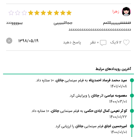
زهرا
ففففففییییییلللمم ججاللببیییی بببووووددد
دددددددددددددددددددددددددددددددددد
1398/05/19
2
لایک
0
نظر
پاسخ دهید
آخرین رویدادهای مرتبط
سید محمد فرساد احمدپناه
به فیلم سینمایی
جانان
، 10 ستاره داد.
1401/01/08
معصومه عباسی
اثر
جانان
را ویرایش کرد.
1400/03/01
کو ثر نعیمی کمال ابادی حکمی
به فیلم سینمایی
جانان
، 10 ستاره داد.
1400/01/22
امیرحسین اجاق
فیلم سینمایی
جانان
را ارزیابی کرد.
1400/01/01