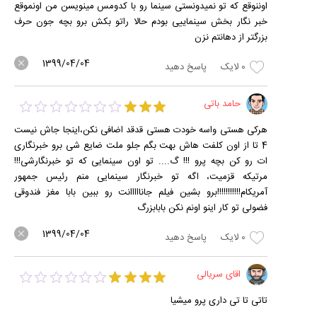
اوننوقع که تو نمیدونستی سینما رو با کدومس مینویسن من اونموقع
خبر نگار بخش سینماییی بودم حالا راتو بکش برو بچه جون حرف
بزرگتر از دهانتم نزن
1399/04/04
0
لایک
پاسخ دهید
حامد باتی
هرکی هستی واسه خودت هستی قدقد اضافی نکن،اینجا جاش نیست
4 تا از اون کلفت هاش بهت بگم جلو ملت ضایع شی برو خبرنگاری
ات رو کن بچه پرو !!! گ.... تو اون سینمایی که تو خبرنگارشی!!!
مرتیکه قزمیت، اگه تو خبرنگار سینمایی منم رئیس جمهور
آمریکام!!!!!!!!!!!برو بشین فیلم جانااااانت رو ببین بابا مغز فندوقی
فضولی تو کار اینو اونم نکن بابابزرگ
1399/04/04
0
لایک
پاسخ دهید
اقای سریالی
تاتی تا تی داری پرو میشیا