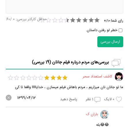
حداقل کارکتر بررسی:
0
/60
0
رای شما:
/
10
خطر لو رفتن داستان
ارسال بررسی
بررسی‌های مردم درباره فیلم جانان (
19
بررسی)
کاشف استعداد سحر
ما تو جانان نان میزاریم ، مردم باهاش فیلم میسازن ، خدایااااا واقعا تا کی
1399/04/12
0
لایک
1
نظر
پاسخ دهید
باران ک
😂😂بله