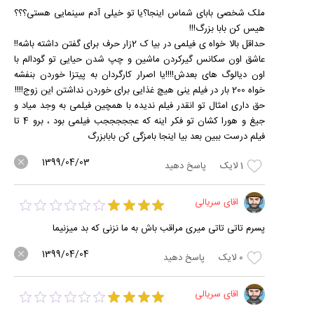
ملک شخصی بابای شماس اینجا؟یا تو خیلی آدم سینمایی هستی؟؟؟
هیس کن بابا بزرگ!!!
حداقل بالا خواه ی فیلمی در بیا ک 2زار حرف برای گفتن داشته باشه!!
عاشق اون سکانس گیرکردن ماشین و چپ شدن حیایی تو گودالم با
اون دیالوگ های بعدش!!!!یا اصرار کارگردان به پیتزا خوردن بنفشه
خواه 200 بار در فیلم ینی هیچ غذایی برای خوردن نداشتن این زوج!!!!
حق داری امثال تو انقدر فیلم ندیده با همچین فیلمی به وجد میاد و
جیغ و هورا کشان تو فکر اینه که عجججججب فیلمی بود ، برو 4 تا
فیلم درست ببین بعد بیا اینجا بامزگی کن بابابزرگ
1399/04/03
1
لایک
پاسخ دهید
اقای سریالی
پسرم تاتی تاتی میری مراقب باش به ما نزنی که بد میزنیما
1399/04/04
0
لایک
پاسخ دهید
اقای سریالی