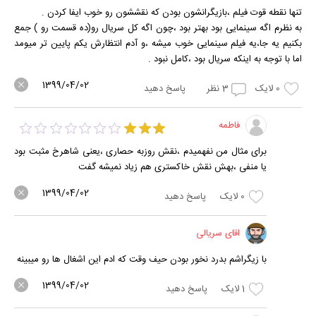
تنها نقطه قوت فیلم ،بازیگرانشون بودن که نقششون رو خوب ایفا کردن .
به نظرم اگه سینمایی بود بهتر بود ،چون اگه کل سریال رو(ده قسمت رو ) جمع
بکنیم یه جا،یه فیلم سینمایی خوب میشه ،و آدم انتظارش یکم پایین تر میومد
اما با توجه به اینکه سریال بود ،کامل نبود .
1399/04/02
0
لایک
3
نظر
پاسخ دهید
فاطمه
برای مثال من نفهمیدم ،نقش روزبه حصاری ،یعنی شاهرخ مثبت بود
یا منفی ،بهش نقش خاکستری هم زیاد نمیشه گفت
1399/04/02
0
لایک
پاسخ دهید
اقای سریالی
با زیگراشم بدرد نخور بودن حیف وقت که ادم این اشغال ها رو میبینه
1399/04/02
1
لایک
پاسخ دهید