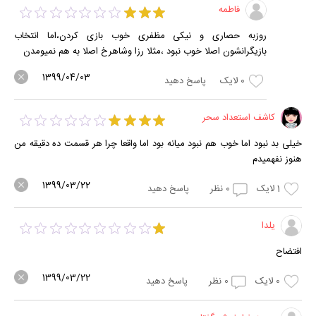
فاطمه
روزبه حصاری و نیکی مظفری خوب بازی کردن،اما انتخاب
بازیگرانشون اصلا خوب نبود ،مثلا رزا وشاهرخ اصلا به هم نمیومدن
1399/04/03
0
لایک
پاسخ دهید
کاشف استعداد سحر
خیلی بد نبود اما خوب هم نبود میانه بود اما واقعا چرا هر قسمت ده دقیقه من
هنوز نفهمیدم
1399/03/22
1
لایک
0
نظر
پاسخ دهید
یلدا
افتضاح
1399/03/22
0
لایک
0
نظر
پاسخ دهید