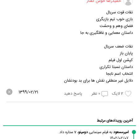
حمیدرضا خوش گفتار
نقات قوت سریال
بازی خوب تیم بازیگری
فضای وهم و وحشت
داستان معمایی و غافلگیری به جا
نقات ضعف سریال
پایان باز
کپشن اول فیلم
داستان نسبتا تکراری
انتخاب اسم نابجا
دلایل غیر منطقی نقش ها برای بد بودنشان
1399/02/21
2
لایک
0
نظر
پاسخ دهید
آخرین رویدادهای مرتبط
امیرمسعود
به فیلم سینمایی
دومینو
، 7 ستاره داد.
1402/02/07