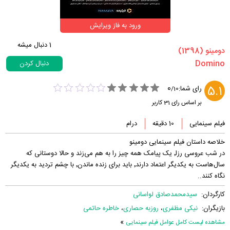
ورود به فاز ویرایش
1
دنبال میشه
‏دومینو‏ (1398)
دنبال کردن
0
5.1
رای شما:
/
10
بر اساس رای
31
کاربر
فیلم سینمایی
10 دقیقه
درام
خلاصه داستان فیلم سینمایی دومینو
در شب عروسی رزا٬ یک پیامک همه چیز را به هم می‌زند و حالا دوستانی که
سال‌هاست به یکدیگر اعتماد دارند٬ باید برای زنده ماندن٬ با چشم تردید به یکدیگر
نگاه کنند..
کارگردان:
سیدمحمدصادق لواسانی
بازیگران:
نیکی مظفری
،
روزبه حصاری
،
خاطره حاتمی
»
مشاهده لیست کامل عوامل فیلم سینمایی