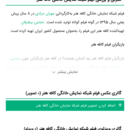
فیلم شبکه نمایش خانگی کافه هنر به‌کارگردانی
مهران مرادی
در 8 سال پیش
یعنی سال 1395 در گونه فیلم کوتاه تولید شده است.
مجتبی بیطرفان
تهیه‌کننده کافه هنر این فیلم را، به‌عنوان محصول کشور ایران تهیه کرده است.
بازیگران فیلم کافه هنر
بازیگران فیلم کافه هنر چه کسانی هستند؟ در کافه هنر بازیگرانی چون
مجتبی
بیطرفان
در نقش بازیگر،
حسن خوانساری
در نقش بازیگر و
محبوب محمودی
به
نمایش بیشتر
ایفای نقش و بازیگری پرداخته‌اند. در فیلم کافه هنر حدود 3 بازیگر جلوی
دوربین رفته‌اند که از نظر تعداد بازیگران می‌توان کافه هنر را یک اثر کم‌بازیگر و
گالری عکس فیلم شبکه نمایش خانگی کافه هنر
با تعداد شخصیت‌های داستانی کم عنوان کرد.
(0 تصویر)
اضافه کردن تصویر فیلم شبکه نمایش خانگی کافه هنر
متوسط سن بازیگران کافه هنر براساس میزان سنی که از آنها در دایرةالمعارف
آنلاین سینما و تلویزیون یعنی
منظوم
ثبت شده، 40 سال است که نشان
می‌دهد بازیگران کافه هنر عمدتا از جوانان هستند.
گالری ویدئوی فیلم شبکه نمایش خانگی کافه هنر
(0 ویدئو)