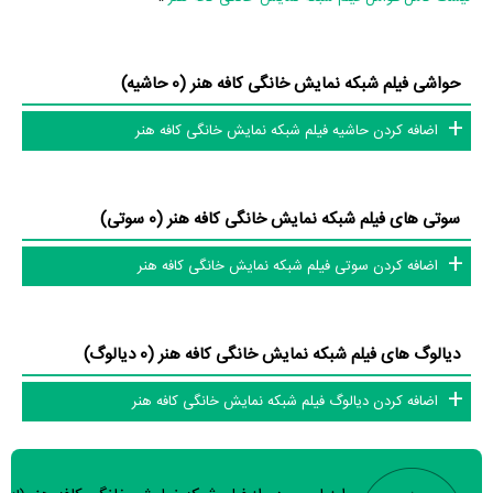
همچنین
مهران مرادی
کارگردان کافه هنر اولین همکاری خود با بازیگرانی چون
مجتبی بیطرفان
،
حسن خوانساری
و
محبوب محمودی
را در این اثر تجربه کرده
حواشی فیلم شبکه نمایش خانگی کافه هنر (0 حاشیه)
است. در میان بازیگران کافه هنر نیز 2 همکاریِ اول رخ داده، به‌عبارت دیگر در
این فیلم میان هر یک از 3 بازیگر با یکدیگر یک رابطه همکاری شکل گرفته که 2
اضافه کردن حاشیه فیلم شبکه نمایش خانگی کافه هنر
همکاری برای اولین‌مرتبه در کافه هنر رخ داده است. مانند:
مجتبی بیطرفان
و
محبوب محمودی
،
حسن خوانساری
و
محبوب محمودی
.
سوتی های فیلم شبکه نمایش خانگی کافه هنر (0 سوتی)
عوامل فیلم کافه هنر
اضافه کردن سوتی فیلم شبکه نمایش خانگی کافه هنر
در مجموع بیش از 4 نفر در تولید فیلم کافه هنر نقش داشته‌اند و هر یک از آنها
در
منظوم
یک صفحه اختصاصی دارند.
دیالوگ های فیلم شبکه نمایش خانگی کافه هنر (0 دیالوگ)
اطلاعات فیلم کافه هنر
اضافه کردن دیالوگ فیلم شبکه نمایش خانگی کافه هنر
تاکنون در بخش‌های گالری عکس و پوستر فیلم کافه هنر، ویدئو و تیزر فیلم کافه