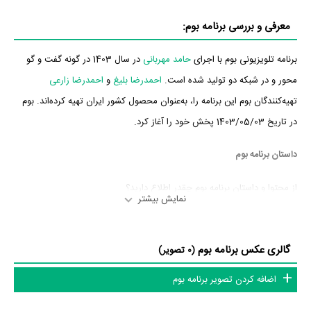
معرفی و بررسی برنامه بوم:
برنامه تلویزیونی بوم با اجرای
حامد مهربانی
در سال 1403 در گونه گفت و گو
محور و در شبکه دو تولید شده است.
احمدرضا بلیغ
و
احمدرضا زارعی
تهیه‌کنندگان بوم این برنامه را، به‌عنوان محصول کشور ایران تهیه کرده‌اند. بوم
در تاریخ 1403/05/03 پخش خود را آغاز کرد.
داستان برنامه بوم
از محتوا و داستان برنامه بوم چقدر اطلاع دارید؟
نمایش بیشتر
در خلاصه داستانی که یا از سوی تیم رسانه‌ای اثر و یا توسط دیگر رسانه‌ها درباره
داستان بوم منتشر شده است، می‌خوانیم: «مجله ای تصویری است از
گالری عکس برنامه بوم
(0 تصویر)
رویدادهای هنری شهر که به چهار شیوه‌ی مستند روایی، پرتره، گزارشی و
اضافه کردن تصویر برنامه بوم
آرشیوی مخاطب را با خود همراه کرده و به آن رویداد می‌برد. در هر قسمت
حامد مهربانی، مجری برنامه به محل رویدادهای هنری شهر رفته، و در آنجا گفت