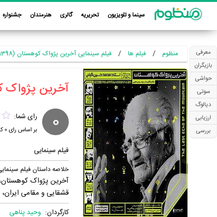
سینما و تلویزیون
تحریریه
گالری
هنرمندان
جشنواره
معرفی
منظوم
فیلم ها
فیلم سینمایی آخرین پژواک کوهستان (1398)
بازیگران
حواشی
‏آخرین پژواک ک
سوتی
دیالوگ
0
رای شما:
ارزیابی
بر اساس رای
0
کا
بررسی
فیلم سینمایی
خلاصه داستان فیلم سینمای
آخرین پژواک کوهستان، م
قشقایی و مقامی ایران، ه
کارگردان:
وحید پناهی