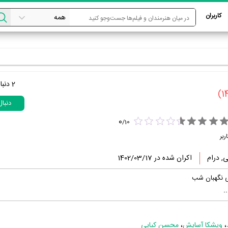
کاربران
2
دنبا
دنبا
0
/
10
ربر
ی, درام
اکران شده در 1402/03/17
ی نگهبان شب
.
،
ویشکا آسایش
،
محسن کیایی