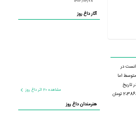
1403/04/28
آثار داغ روز
ب توانست در
 متوسط اما
 تاریخ
مشاهده 20 اثر داغ روز
1402/03/19 پخش خود را توسط پخش‌کننده پردیس سینمای کورش در سینما آغاز کرد. در آن روزها نگهبان شب توانست آمار فروش 2،386،242،000 تومان
هنرمندان داغ روز
اسلامی
،
لاله