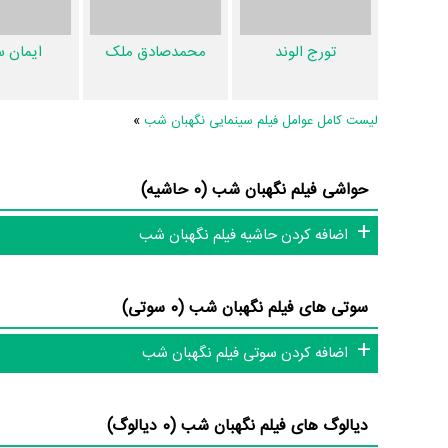
ناراضی هستید، شما را با صدابردار فیلم نگهبان شب یعنی
سعید بج
صمدی
طراحی لباس فیلم نگهبان شب را انجام داده است.
تورج الوند
محمدصادق ملک
ایمان 
از دیگر عوامل اثر می‌توان به
محمد عسگری
دستیار اول کارگردان 
از 28 نفر در تولید فیلم نگهبان شب نقش داشته‌اند و هر یک از آنها در
لیست کامل عوامل فیلم سینمایی نگهبان شب
»
اطلاعات فیلم نگهبان شب
حواشی فیلم نگهبان شب (0 حاشیه)
پرداخته‌اند.
اضافه کردن حاشیه فیلم نگهبان شب
تاکنون در صفحه اختصاصی فیلم نگهبان شب در
منظوم
اطلاعات ب
نگهبان شب 6 عدد، گردآوری و درج شده است. همچنین تاک
سوتی های فیلم نگهبان شب (0 سوتی)
نگهبان شب، سوتی فیلم نگهبان شب و نقد فیلم نگهبان شب هنوز م
فیلم، سریال و تئاتر، این دایرة‌المعارف آنلاین و بانک اطلاعات هنرمن
اضافه کردن سوتی فیلم نگهبان شب
دیالوگ های فیلم نگهبان شب (0 دیالوگ)