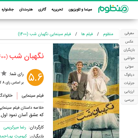
سینما و تلویزیون
تحریریه
گالری
هنرمندان
جشنواره
معرفی
منظوم
فیلم ها
فیلم سینمایی نگهبان شب (1400)
عکس
بازیگران
‏نگهبان شب‏
(1400)
حواشی
سوتی
5.6
رای شما:
دیالوگ
بر اساس رای
8
کا
جزئیات
ارزیابی
فیلم سینمایی
خانوادگ
بررسی
خلاصه داستان فیلم سینمای
که عشق آسان نمود اول..
کارگردان:
رضا میرکریمی
بازیگران:
کیومرث پوراحمد