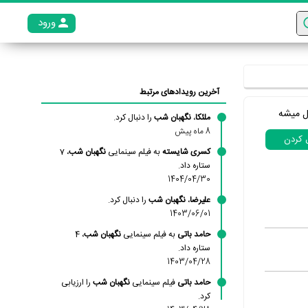
ورود
عضو م
آخرین رویدادهای مرتبط
ل میشه
ملئکا
،
نگهبان شب
را دنبال کرد.
8 ماه پیش
ل کردن
کسری شایسته
به فیلم سینمایی
نگهبان شب
، 7
ستاره داد.
1404/04/30
علیرضا
،
نگهبان شب
را دنبال کرد.
1403/06/01
حامد باتی
به فیلم سینمایی
نگهبان شب
، 4
ستاره داد.
1403/04/28
حامد باتی
فیلم سینمایی
نگهبان شب
را ارزیابی
کرد.