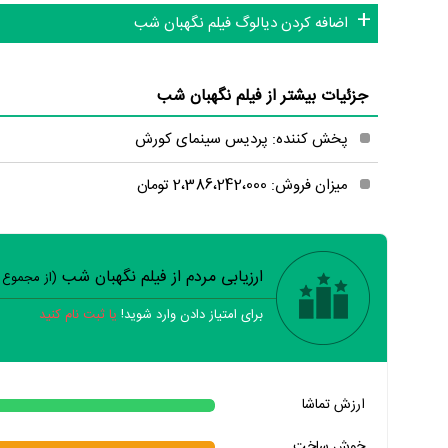
اضافه کردن دیالوگ فیلم نگهبان شب
جزئیات بیشتر از فیلم نگهبان شب
پخش کننده: پردیس سینمای کورش
میزان فروش: 2،386،242،000 تومان
ارزیابی مردم از فیلم نگهبان شب
(از مجموع
برای امتیاز دادن وارد شوید!
یا ثبت نام کنید
خیر
تقریبا
بله
ارزش تماشا
خیر
تقریبا
بله
خوش ساخت