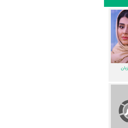
 بازیگری
ر اصانلو
،
زهرا اسلامی
،
ت. در میان بازیگران نگهبان شب نیز 104 همکاریِ اول رخ
اولین‌مرتبه در نگهبان شب رخ داده
زبان
لگی
و
علی
درباره
یا از آن