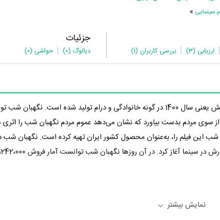
»
م سینمایی
جزئیات
ارزیابی
(3)
بررسی کاربران
(1)
دیالوگ
(0)
حواشی
(0)
در 4 سال پیش یعنی سال 1400 در گونه خانوادگی و درام تولید شده است. نگهبان ش
ه 5.4 از 10 را از سوی مردم بدست بیاورد که نشان می‌دهد عموم مردم نگهبان شب را اثری
 شب این فیلم را، به‌عنوان محصول کشور ایران تهیه کرده است. نگهبان شب در
نمایش بیشتر
یگرانی چون
کیومرث پوراحمد
،
ویشکا آسایش
،
محسن کیایی
،
نوید بانی
،
زهرا 