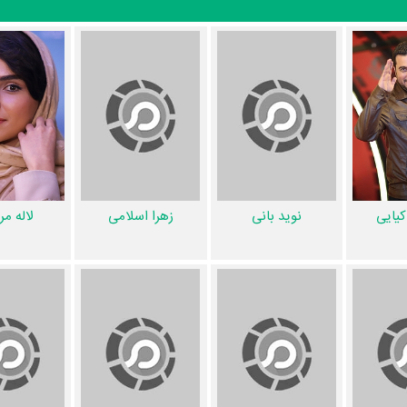
کیومرث پوراحمد
،
لاله مرزبان
و
تورج الوند
در حرفه
ودی
در حرفه نویسندگی محسوب می‌شود.
علی اکب
و
.
ا بازیگرانی چون
کیومرث پوراحمد
،
ویشکا آسایش
،
محسن کیایی
،
نوید بانی
،
شی
را در این اثر تجربه کرده اس
داده، به‌عبارت دیگر در این فیلم میان هر یک از 15 بازیگر با یکدیگر یک رابطه همکاری شکل گرفته که 104 همکاری برای 
یایی
نوید بانی
زهرا اسلامی
لاله مر
وید بانی
،
زهرا اسلامی
و
لاله مرزبان
،
تورج الوند
و
محمدصادق ملک
،
ایمان س
ارید، بهتر است بدانید مدیر فیلمبرداری آن
مرتضی هدایی
بوده است. نظرتان 
را
رضا میرکریمی
انجام داده است. اگر صدای نگهبان شب به‌گوشتان نشسته و 