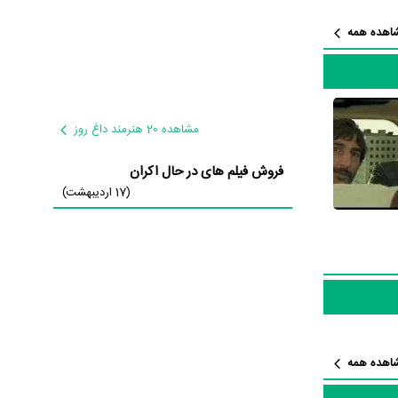
 بازیگران می‌توان نگهبان
اهده همه
شواری بوده
فق باشند و
هراد
مشاهده 20 هنرمند داغ روز
فروش فیلم های در حال اکران
(17 اردیبهشت)
سان نمود
اهده همه
 طور متوسط