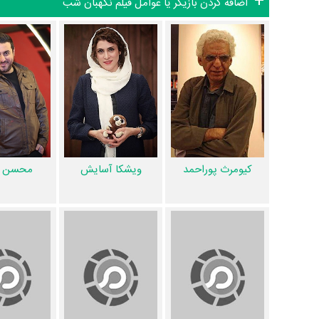
اضافه کردن بازیگر یا عوامل فیلم نگهبان شب
فعالیت 6ام بازیگران این اثر است. براساس امتیاز مردم فیلم نگهبان شب یکی از 4 اثر شاخص
محسوب می‌شود.
فیلم نگهبان شب براساس امتیاز مردم به آثار بدترین اثر
محمد داو
5 تن از بازیگران نگهبان شب، اولین فعالیت جدی بازیگری خود را در این اثر تجربه کرده‌اند، در واقع در نگهبان شب 5 فیلم اولی بوده‌اند:
صفورا خوش طینت
،
فهیمه هرمزی
،
مهراد اکبرآبادی
و
پرهام غلامل
همچنین
رضا میرکریمی
کارگردان نگهبان شب اولین همکاری خود ب
لاله مرزبان
،
تورج الوند
،
محمدصادق ملک
،
ایمان سلگی
و
علی غاب
کیومرث پوراحمد
ویشکا آسایش
محسن ک
است. مانند:
کیومرث پوراحمد
و
ویشکا آسایش
،
محسن کیایی
و
ن
غابشی
.
عوامل فیلم نگهبان شب
اگر از تصویربرداری فیلم نگهبان شب خوشتان آمده و یا دوستش ند
ضرباهنگ و تدوین فیلم نگهبان شب چیست؟ تدوین نگهبان شب 