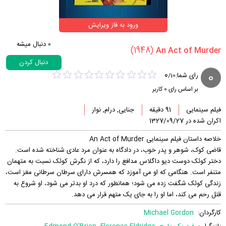
ورود به فاز ویرایش
0
دنبال میشه
(1948)
دنبال کردن
0
0
رای شما:
/
10
بر اساس رای
0
کاربر
فیلم سینمایی
91 دقیقه
جنایی, درام, نوار
اکران شده در 1327/09/27
خلاصه داستان فیلم سینمایی An Act of Murder
قاضی کوک، شوهر و پدر خوب، در دادگاه به عنوان مرد عادی شناخته شده است.
دختر کوئک دوست دیو داگلاس مدافع را دارد، که از نگرش کوئک نسبت به متهمان
متنفر است. هنگامی که او می آموزد که همسرش دارای سرطان سرطانی مغز است،
زندگی کوئک شگفت زده می شود؛ همانطور که درد او بدتر می شود، او شروع به
قتل رحم می کند، اما او را به جای یک متهم قرار می دهد.
کارگردان:
Michael Gordon