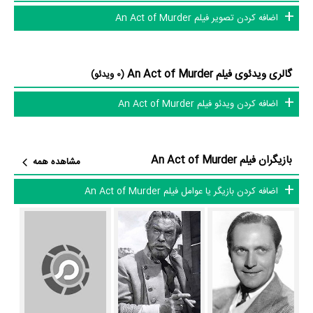
بازیگران فیلم An Act of Murder چه کسانی هستند؟ در An Act of
اضافه کردن تصویر فیلم An Act of Murder
Murder بازیگرانی چون
فردریک مارچ
در نقش Judge Calvin Cooke،
Edmond O'Brien
در نقش David Douglas،
Florence Eldridge
در نقش
Geraldine Brooks
Catherine Cooke،
در نقش Ellie Cooke،
Stanley
گالری ویدئوی فیلم An Act of Murder
(0 ویدئو)
Ridges
در نقش Doctor Walter Morrison،
جان مک اینتایر
در نقش
اضافه کردن ویدئو فیلم An Act of Murder
Judge Ogden و
Frederic Tozere
در نقش Charles Dayton به ایفای
نقش و بازیگری پرداخته‌اند. در فیلم An Act of Murder حدود 10 بازیگر جلوی
دوربین رفته‌اند که از نظر تعداد بازیگران می‌توان An Act of Murder را یک
بازیگران فیلم An Act of Murder
مشاهده همه
اثر پربازیگر عنوان کرد. از این‌لحاظ کارگردانی فیلم An Act of Murder باتوجه
به بازی گرفتن از این تعداد بازیگر و مدیریت آنها کار بسیار دشواری بوده است؛
اضافه کردن بازیگر یا عوامل فیلم An Act of Murder
باید بررسی کرد آیا
Michael Gordon
به‌عنوان کارگردان و به‌عنوان بازیگردان و
همچنین تیم بازیگری An Act of Murder توانسته‌اند در این زمینه موفق
باشند و بازی‌های درخشانی را نمایش دهند؟
از دیگر بازیگران فیلم An Act of Murder می‌توان به
Will Wright
در نقش
Virginia Brissac
Judge Jim Wilder،
در نقش Mrs. Russell و
Francis