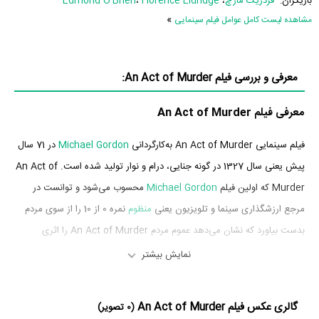
بازیگران:
فردریک مارچ
،
Florence Eldridge
،
Edmond O'Brien
»
مشاهده لیست کامل عوامل فیلم سینمایی
معرفی و بررسی فیلم An Act of Murder:
معرفی فیلم An Act of Murder
فیلم سینمایی An Act of Murder به‌کارگردانی
Michael Gordon
در 71 سال
پیش یعنی سال 1327 در گونه جنایی، درام و نوار تولید شده است. An Act of
Murder که اولین فیلم
Michael Gordon
محسوب می‌شود و توانست در
مرجع ارزشگذاری سینما و تلویزیون یعنی
منظوم
نمره 0 از 10 را از سوی مردم
بدست بیاورد که نشان می‌دهد عموم مردم An Act of Murder را اثری
بی‌ارزش و بسیار بد ارزیابی می‌کنند.
نمایش بیشتر
بازیگران فیلم An Act of Murder
گالری عکس فیلم An Act of Murder
(0 تصویر)