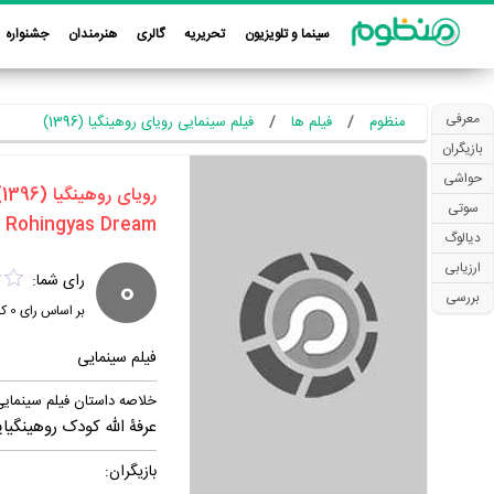
سینما و تلویزیون
تحریریه
گالری
هنرمندان
جشنواره
معرفی
منظوم
فیلم ها
فیلم سینمایی رویای روهینگیا (1396)
بازیگران
حواشی
‏رویای روهینگیا‏ (1396)
سوتی
دیالوگ
ارزیابی
0
رای شما:
بررسی
بر اساس رای
0
کا
فیلم سینمایی
خلاصه داستان فیلم سینمایی
عرفۀ‌ الله کودک روهینگیا
بازیگران: