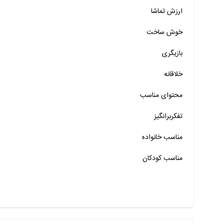
ارزش تماشا
خیر
تقریبا
بله
خوش ساخت
خیر
تقریبا
بله
بازیگری
خیر
تقریبا
بله
خلاقانه
خیر
تقریبا
بله
محتوای مناسب
خیر
تقریبا
بله
خیر
تقریبا
بله
تفکربرانگیز
خیر
تقریبا
بله
مناسب خانواده‌
مناسب کودکان