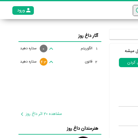
ورود
عضو م
آثار داغ روز
الگوریتم
ستاره دهید
1
0
ل میشه
قانون
ستاره دهید
2
ل کردن
4.3
مشاهده 20 اثر داغ روز
هنرمندان داغ روز