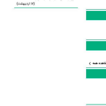
(17 اردیبهشت)
 رویای
ک علاقمندان
اهده همه