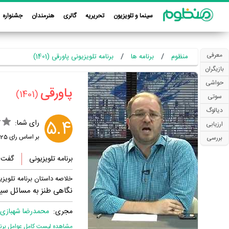
سینما و تلویزیون
تحریریه
گالری
هنرمندان
جشنواره
معرفی
منظوم
برنامه ها
برنامه تلویزیونی پاورقی (1401)
بازیگران
حواشی
‏پاورقی‏
(1401)
سوتی
دیالوگ
5.4
رای شما:
ارزیابی
بر اساس رای
25
بررسی
برنامه تلویزیونی
گفت و
خلاصه داستان برنامه تلویزی
نگاهی طنز به مسائل سیا
مجری:
محمدرضا شهبازی
مشاهده لیست کامل عوامل برنام