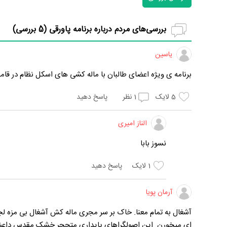
بررسی‌های مردم درباره برنامه پاورقی (
5
بررسی)
یاسین
برنامه ی ویژه اعضای طالبان با ماله کشی های اسکل نظام در قام
5
لایک
1
نظر
پاسخ دهید
الناز امیری
نسوز بابا
1
لایک
پاسخ دهید
آرمان پویا
آشغال به تمام معنا. خاک بر سر مجری ماله کش آشغال بی مزه ل
ای میخورن. این اصولگراهای پایداری متحجر خشک مقدس داعشی ط