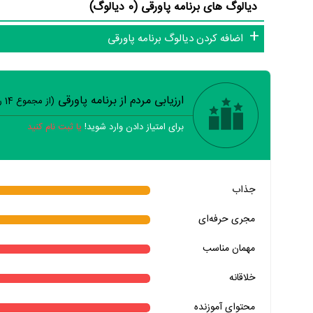
دیالوگ های برنامه پاورقی (0 دیالوگ)
اضافه کردن دیالوگ برنامه پاورقی
ارزیابی مردم از برنامه پاورقی
(از مجموع
14
را
برای امتیاز دادن وارد شوید!
یا ثبت نام کنید
خیر
تقریبا
بله
جذاب
خیر
تقریبا
بله
مجری حرفه‌ای
خیر
تقریبا
بله
مهمان‌ مناسب
خیر
تقریبا
بله
خلاقانه
خیر
تقریبا
بله
محتوای آموزنده
خیر
تقریبا
بله