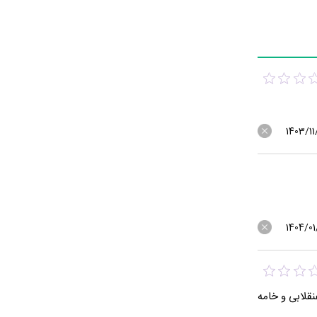
1403/11
1404/01
قلابی و خامه