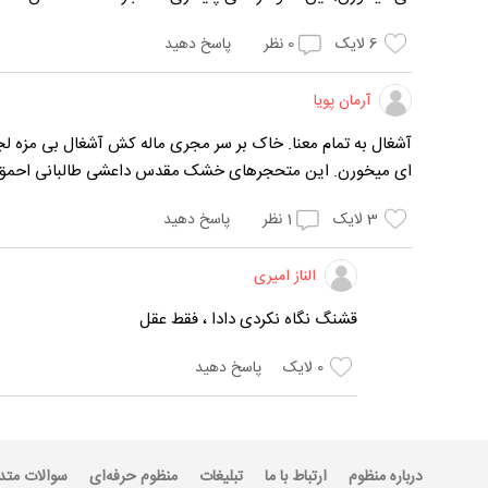
6
لایک
0
نظر
پاسخ دهید
آرمان پویا
آشغال به تمام معنا. خاک بر سر مجری ماله کش آشغال بی مزه ل
ای میخورن. این متحجرهای خشک مقدس داعشی طالبانی احمق پلش
3
لایک
1
نظر
پاسخ دهید
الناز امیری
قشنگ نگاه نکردی دادا ، فقط عقل
0
لایک
پاسخ دهید
درباره منظوم
ارتباط با ما
تبلیغات
منظوم حرفه‌ای
سوالات متد