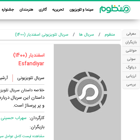
سینما و تلویزیون
تحریریه
گالری
هنرمندان
جشنواره
معرفی
منظوم
سریال ها
سریال تلویزیونی اسفندیار (1400)
بازیگران
حواشی
‏اسفندیار‏ (1400)
سوتی
دیالوگ
ارزیابی
سریال تلویزیونی
آرشی
بررسی
خلاصه داستان سریال تلویزی
داستان این سریال درباره
و پر پرسناژ است.
کارگردان:
سهراب حسینی
بازیگران:
مشاهده لیست کامل عوامل سریا