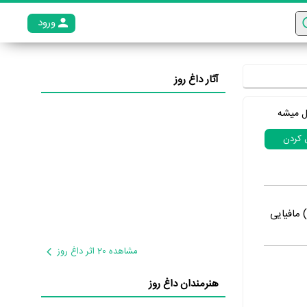
ورود
عضو م
آثار داغ روز
ل میشه
ل کردن
 مافیایی
مشاهده 20 اثر داغ روز
هنرمندان داغ روز