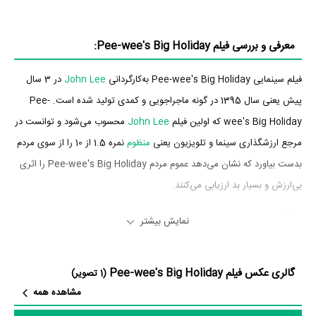
معرفی و بررسی فیلم Pee-wee's Big Holiday:
فیلم سینمایی Pee-wee's Big Holiday به‌کارگردانی
John Lee
در 3 سال
پیش یعنی سال 1395 در گونه ماجراجویی و کمدی تولید شده است. Pee-
wee's Big Holiday که اولین فیلم
John Lee
محسوب می‌شود و توانست در
مرجع ارزشگذاری سینما و تلویزیون یعنی
منظوم
نمره 1.5 از 10 را از سوی مردم
بدست بیاورد که نشان می‌دهد عموم مردم Pee-wee's Big Holiday را اثری
بی‌ارزش و بسیار بد ارزیابی می‌کنند.
بازیگران فیلم Pee-wee's Big Holiday
نمایش بیشتر
بازیگران فیلم Pee-wee's Big Holiday چه کسانی هستند؟ در Pee-wee's
گالری عکس فیلم Pee-wee's Big Holiday
Big Holiday بازیگرانی چون
،
Doug Cox
،
Jordan Black
،
Paul Reubens
(1 تصویر)
مشاهده همه
Brian Palermo
،
Monica Horan
،
Linda Porter
و
Katherine
VanderLinden
به ایفای نقش و بازیگری پرداخته‌اند. در فیلم Pee-wee's