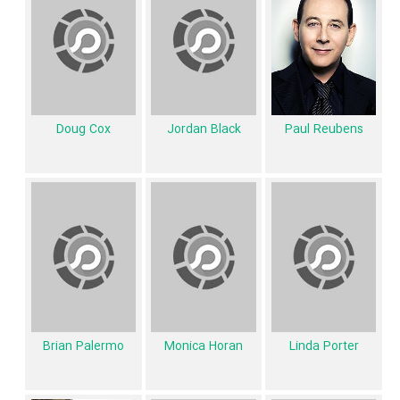
داستان فیلم Pee-wee's Big Holiday
از محتوا و داستان فیلم Pee-wee's Big Holiday چقدر اطلاع دارید؟ فیلم‌نامه
Pee-wee's Big Holiday توسط
Paul Rust
و
Paul Reubens
نوشته شده
است.
Paul Reubens
Doug Cox
Jordan Black
در خلاصه داستانی که یا از سوی تیم رسانه‌ای اثر و یا توسط دیگر رسانه‌ها درباره
داستان Pee-wee's Big Holiday منتشر شده است، می‌خوانیم: «A fateful
meeting with a mysterious stranger inspires Pee-wee Herman
to take his first-ever holiday in this epic story of friendship and
destiny.»
فیلم Pee-wee's Big Holiday و کارنامه فعالیت کارگردان و بازیگران
از نظر تاریخچه فعالیت کارگردان و بازیگران فیلم Pee-wee's Big Holiday نیز
Brian Palermo
Monica Horan
Linda Porter
آمارها و نکات جذابی را می‌توان بیان کرد. براساس آمارها فیلم Pee-wee's
Big Holiday به طور متوسط فعالیت 10ام بازیگران این اثر است.