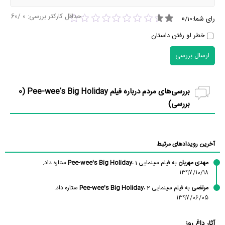
حداقل کارکتر بررسی:
0
/60
0
رای شما:
/
10
خطر لو رفتن داستان
ارسال بررسی
بررسی‌های مردم درباره فیلم Pee-wee's Big Holiday (
0
بررسی)
آخرین رویدادهای مرتبط
مهدی مهربان
به فیلم سینمایی
، 1 ستاره داد.
Pee-wee's Big Holiday
1397/10/18
مرتضی
به فیلم سینمایی
، 2 ستاره داد.
Pee-wee's Big Holiday
1397/06/05
آثار داغ روز