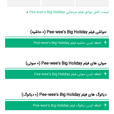
Paul Reubens
و
Doug Cox
،
Jordan Black
و
Monica
،
Linda Porter
لیست کامل عوامل فیلم سینمایی Pee-wee's Big Holiday
»
Horan
و
Katherine VanderLinden
،
Brian Palermo
و
،
Tara Buck
Richard Riehle
و
Dave Power
.
حواشی فیلم Pee-wee's Big Holiday (0 حاشیه)
عوامل فیلم Pee-wee's Big Holiday
اضافه کردن حاشیه فیلم Pee-wee's Big Holiday
در مجموع بیش از 15 نفر در تولید فیلم Pee-wee's Big Holiday نقش
داشته‌اند و هر یک از آنها در
منظوم
یک صفحه اختصاصی دارند.
سوتی های فیلم Pee-wee's Big Holiday (0 سوتی)
اطلاعات فیلم Pee-wee's Big Holiday
اضافه کردن سوتی فیلم Pee-wee's Big Holiday
تاکنون در صفحه اختصاصی فیلم Pee-wee's Big Holiday در
منظوم
اطلاعات
بسیاری توسط پژوهشگران و مردم ثبت شده است؛ در بخش گالری عکس و
دیالوگ های فیلم Pee-wee's Big Holiday (0 دیالوگ)
پوستر فیلم Pee-wee's Big Holiday 1 عدد، در بخش ویدئو و تیزر فیلم Pee-
اضافه کردن دیالوگ فیلم Pee-wee's Big Holiday
wee's Big Holiday 1 عدد، گردآوری و درج شده است. همچنین تاکنون در