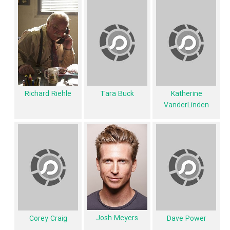
همچنین براساس امتیاز مردم فیلم Pee-wee's Big Holiday بدترین اثر
Paul
Reubens
،
Jordan Black
،
Linda Porter
،
Tara Buck
،
Richard
Josh Meyers
،
Dave Power
،
Riehle
و
Robert R. Shafer
در حرفه
بازیگری محسوب می‌شود.
1 تن از بازیگران Pee-wee's Big Holiday، اولین فعالیت جدی بازیگری خود
را در این اثر تجربه کرده است، در واقع در Pee-wee's Big Holiday 1 فیلم
Richard Riehle
Tara Buck
Katherine
VanderLinden
اولی بوده است:
Monica Horan
.
همچنین
John Lee
کارگردان Pee-wee's Big Holiday اولین همکاری خود
با بازیگرانی چون
Linda
،
Doug Cox
،
Jordan Black
،
Paul Reubens
Porter
،
Brian Palermo
،
Katherine VanderLinden
،
Tara Buck
،
Richard Riehle
،
Dave Power
،
Josh Meyers
،
Corey Craig
،
Paul
Rust
و
Robert R. Shafer
را در این اثر تجربه کرده است. در میان بازیگران
Pee-wee's Big Holiday نیز 90 همکاریِ اول رخ داده، به‌عبارت دیگر در این
فیلم میان هر یک از 14 بازیگر با یکدیگر یک رابطه همکاری شکل گرفته که 90
Josh Meyers
Corey Craig
Dave Power
همکاری برای اولین‌مرتبه در Pee-wee's Big Holiday رخ داده است. مانند: