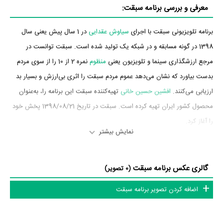
معرفی و بررسی برنامه سبقت:
برنامه تلویزیونی سبقت با اجرای
سیاوش عقدایی
در 1 سال پیش یعنی سال
1398 در گونه مسابقه و در شبکه یک تولید شده است. سبقت توانست در
مرجع ارزشگذاری سینما و تلویزیون یعنی
منظوم
نمره 2 از 10 را از سوی مردم
بدست بیاورد که نشان می‌دهد عموم مردم سبقت را اثری بی‌ارزش و بسیار بد
ارزیابی می‌کنند.
افشین حسین خانی
تهیه‌کننده سبقت این برنامه را، به‌عنوان
محصول کشور ایران تهیه کرده است. سبقت در تاریخ 1398/08/21 پخش خود
را آغاز کرد.
نمایش بیشتر
داستان برنامه سبقت
گالری عکس برنامه سبقت
از محتوا و داستان برنامه سبقت چقدر اطلاع دارید؟
(0 تصویر)
اضافه کردن تصویر برنامه سبقت
در خلاصه داستانی که یا از سوی تیم رسانه‌ای اثر و یا توسط دیگر رسانه‌ها درباره
داستان سبقت منتشر شده است، می‌خوانیم: «“سبقت” مسابقه‌ای تعاملی زنده
با مردم است که شرکت‌کنندگان آن از طریق اپلیکیشنی به‌نام “سبقت” که در