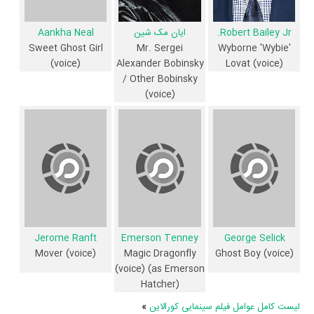
ایان مک شین
Aankha Neal
Robert Bailey Jr.
Mr. Sergei
Sweet Ghost Girl
Wyborne 'Wybie'
Alexander Bobinsky
(voice)
Lovat (voice)
/ Other Bobinsky
(voice)
Jerome Ranft
Emerson Tenney
George Selick
Mover (voice)
Magic Dragonfly
Ghost Boy (voice)
(voice) (as Emerson
Hatcher)
لیست کامل عوامل فیلم سینمایی کورالاین
»