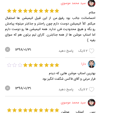
سید محمد موسوی
سلام.
احساساتت جالب بود رفیق.من از این قبیل انیمیشن ها استقبال
میکنم. کلاً انیمیشن دوست دارم چون راحتتر و جذابتر میتونه پیامش
رو بگه و هیچ محدودیت فنی نداره. همه انیمیشن ها رو دوست دارم
اما استاپ موشن ها از همه جذابترن. کارای تیم برتون هم که سوای
بقیه :)
1398/01/31
2
لایک
پاسخ دهید
دارا
بهترین استاپ موشن هایی که دیدم
فرار مرغی و آقای فاکس شگفت انگیز بود
1398/01/31
2
لایک
پاسخ دهید
سید محمد موسوی
پس استاپ موشن