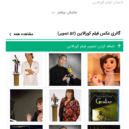
داستان فیلم کورالاین
نمایش بیشتر
از محتوا و داستان فیلم کورالاین چقدر اطلاع دارید؟ فیلم‌نامه کورالاین توسط
Henry Selick
و
Neil Gaiman
نوشته شده است.
گالری عکس فیلم کورالاین
(52 تصویر)
مشاهده همه
در خلاصه داستانی که یا از سوی تیم رسانه‌ای اثر و یا توسط دیگر رسانه‌ها درباره
داستان کورالاین منتشر شده است، می‌خوانیم: «کورالاین دختری یازده ساله
اضافه کردن تصویر فیلم کورالاین
است که به همراه پدر و مادرش به یک خانه عجیب و دورافتاده ۱۵۰ ساله نقل
مکان کرده‌است.او که هیچگاه پدر و مادرش درکش نمی‌کنند و دیگر دوستانش
را نمی‌تواند ببیند و دور و برش هم همسایه‌های عجیبی زندگی می‌کنند بداخلاق
شده‌است.کورالاین از یک دریچه کوچک وارد یک دنیای دیگر می‌شود.دنیایی
بسیار رنگارنگ تر با پدر و مادری مهربان و همسایه‌هایی موفق در کارشان.
اشکال این جاست که تمام افراد این دنیا فانتزی جدید به جای چشم دکمه دارند
اما کورالاین این خصوصیت را به مهربانی آدم‌ها می‌بخشد.اما چون مادر این
جهان می‌خواهد کورالاین را در این جهان نگه دارد کابوس شروع می‌شود زیرا
مادر می‌خواهد به چشم‌های کورالاین دکمه بدوزد و کورالاین را درگیر چیزی