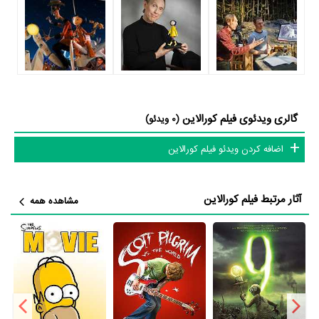
می‌کند که او آن را بخشیده‌است…»
فیلم کورالاین از نظر ساختار (فرم)، محتوا و محیط تولید، به آثار مختلفی
شباهت دارد. با توجه به شاخص‌های متعدد و گوناگونی می‌توان گفت آثار
مرتبط فیلم کورالاین عبارت است از:
فیلم 9
،
فیلم اسکات پیلگریم علیه جهان
،
فیلم فیلم سینمایی سیمپسون ها
،
فیلم 9
و
فیلم آکیرا
.
گالری ویدئوی فیلم کورالاین
(0 ویدئو)
فیلم کورالاین و کارنامه فعالیت کارگردان و بازیگران
اضافه کردن ویدئو فیلم کورالاین
از نظر تاریخچه فعالیت کارگردان و بازیگران فیلم کورالاین نیز آمارها و نکات
جذابی را می‌توان بیان کرد. براساس آمارها فیلم کورالاین به طور متوسط
آثار مرتبط فیلم کورالاین
مشاهده همه
فعالیت 11ام بازیگران این اثر است. براساس امتیاز مردم فیلم کورالاین بهترین
اثر
John Hodgman
،
Teri Hatcher
،
جنیفر ساندرز
،
کیث دیوید
و
Robert
Bailey Jr.
و یکی از 4 اثر شاخص
Dawn French
در حرفه بازیگری محسوب
می‌شود.
3 تن از بازیگران کورالاین، اولین فعالیت جدی بازیگری خود را در این اثر تجربه