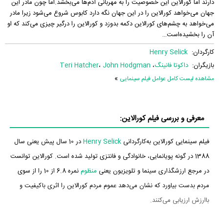
دارند اما کورالاین این خصوصیت را به مهربانی آدم‌ها می‌بخشد.اما چون مادر این
جهان می‌خواهد کورالاین را در این جهان نگه دارد کابوس شروع می‌شود زیرا مادر
می‌خواهد به چشم‌های کورالاین دکمه بدوزد و کورالاین را درگیر چیزی می‌کند که او
آن را بخشیده‌است…
کارگردان:
Henry Selick
بازیگران:
داکوتا فانینگ
،
John Hodgman
،
Teri Hatcher
»
مشاهده لیست کامل عوامل فیلم سینمایی
معرفی و بررسی فیلم کورالاین:
فیلم سینمایی کورالاین به‌کارگردانی
Henry Selick
در 10 سال پیش یعنی سال
1388 در گونه پویانمایی، خانوادگی و فانتزی تولید شده است. کورالاین توانست
در مرجع ارزشگذاری سینما و تلویزیون یعنی
منظوم
نمره 6.8 از 10 را از سوی
مردم بدست بیاورد که نشان می‌دهد عموم مردم کورالاین را اثری باکیفیت و
باارزش ارزیابی می‌کنند.