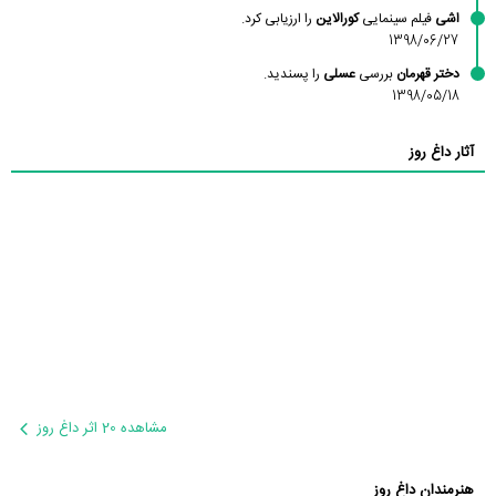
اشی
فیلم سینمایی
کورالاین
را ارزیابی کرد.
1398/06/27
دختر قهرمان
بررسی
عسلی
را پسندید.
1398/05/18
آثار داغ روز
مشاهده 20 اثر داغ روز
هنرمندان داغ روز