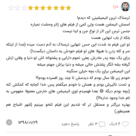
دارا
ترسناک ترین انیمیشینی که دیدم!
اسمش انیمشن هست ولی کمی از فیلم های ژانر وحشت نمیاره
جنس ترس این اثر از نوع جن و اینا نیست
بلکه از باب تنهایی هست
تو این فیلم به شدت این حس تنهایی ترسناک به آدم دست میده (جدا از اینکه
سر و کله زدن با هیولا های تو فیلم خودش یه داستان دیگست!)
برای یک بچه پدر مادرش یعنی تموم دارایی و پشتوانه اش تو دنیا و وقتی ازش
گرفته بشه انگار پشتش خالی میشه و دنیا براش جهنم میشه
این انیمیشن برای یک بچه خیلی سنگینه
خودم زیر 15 سال بودم که دیدمش تا چند روز افسرده بودم!!!
و تحت تاثیرش بودم و همش با خودم میگفتم پس خدا کجایه که کمکش کنه
(بچه بودم دیگه 😄 بعدا فهمیدم توی انیمیشن های خارجی معمولا مفهومی به
نام خدا وجود نداره!!!)
بهتره بزرگتر و مستقل تر که شدیم این فیلم تلخو ببینیم (شهر اشباح هم
همینطور)
1398/01/29
4
لایک
3
نظر
پاسخ دهید