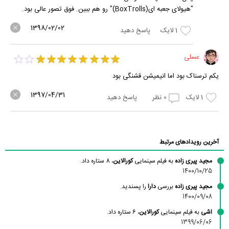
"هیولای جعبه ای(BoxTrolls)" رو هم ببین. فوق تصور عالی بود.
1398/02/02
1
لایک
پاسخ دهید
عسلی
یکم ترسناک بود اما انیمیشن قشنگی بود
1397/04/31
1
لایک
0
نظر
پاسخ دهید
آخرین رویدادهای مرتبط
مجید پیری زاده
به فیلم سینمایی
کورالاین
، 8 ستاره داد.
1400/10/25
مجید پیری زاده
بررسی
دارا
را پسندید.
1400/09/08
اشی
به فیلم سینمایی
کورالاین
، 6 ستاره داد.
1399/06/06