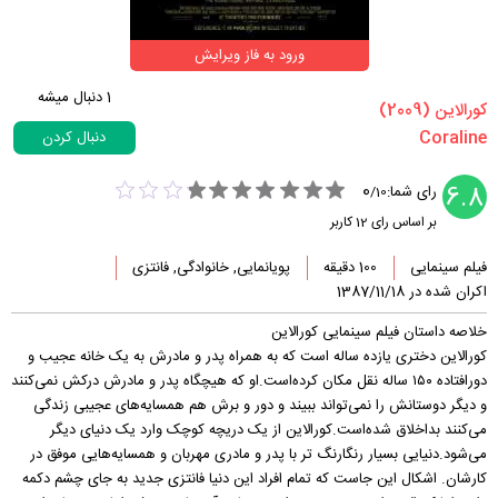
ورود به فاز ویرایش
1
دنبال میشه
‏کورالاین‏ (2009)
دنبال کردن
0
6.8
رای شما:
/
10
بر اساس رای
12
کاربر
فیلم سینمایی
100 دقیقه
پویانمایی, خانوادگی, فانتزی
اکران شده در 1387/11/18
خلاصه داستان فیلم سینمایی کورالاین
کورالاین دختری یازده ساله است که به همراه پدر و مادرش به یک خانه عجیب و
دورافتاده ۱۵۰ ساله نقل مکان کرده‌است.او که هیچگاه پدر و مادرش درکش نمی‌کنند
و دیگر دوستانش را نمی‌تواند ببیند و دور و برش هم همسایه‌های عجیبی زندگی
می‌کنند بداخلاق شده‌است.کورالاین از یک دریچه کوچک وارد یک دنیای دیگر
می‌شود.دنیایی بسیار رنگارنگ تر با پدر و مادری مهربان و همسایه‌هایی موفق در
کارشان. اشکال این جاست که تمام افراد این دنیا فانتزی جدید به جای چشم دکمه