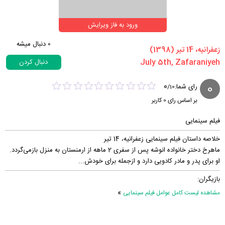
ورود به فاز ویرایش
0
دنبال میشه
‏زعفرانیه، 14 تیر‏ (1398)
دنبال کردن
0
0
رای شما:
/
10
بر اساس رای
0
کاربر
فیلم سینمایی
خلاصه داستان فیلم سینمایی زعفرانیه، 14 تیر
ماهرخ دختر خانواده انوشه پس از سفری 2 ماهه از ارمنستان به منزل بازمی‌گردد.
او برای پدر و مادر کادویی دارد و ازجمله برای خودش...
بازیگران:
»
مشاهده لیست کامل عوامل فیلم سینمایی